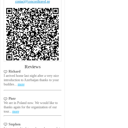
contact@concordtravel.ge
Reviews
Richard
I arrived home last night after a very nice
introduction to Azerbaijan thanks to your
buddies...
more
Piotr
We are in Poland now. We would like to
thanks again for the organization of our
tour...
more
Stephen