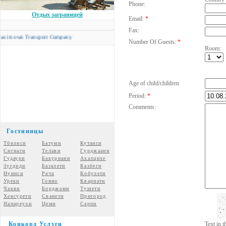
Phone:
Отдых заграницей
Email:
*
Fax:
 own Transport Company
Number Of Guests:
*
Room:
Age of child/children
Period:
*
Comments:
Гостиницы
Тбилиси
Батуми
Кутаиси
Сигнаги
Телави
Гурджаани
Гудаури
Бакуриани
Ахалцихе
Зугдиди
Базалети
Казбеги
Нуниси
Рача
Кобулети
Уреки
Гонио
Квариати
Чакви
Борджоми
Тушети
Хевсурети
Сванети
Пригород
Напареули
Цеми
Сарпи
Конкорд Услуги
Text in 