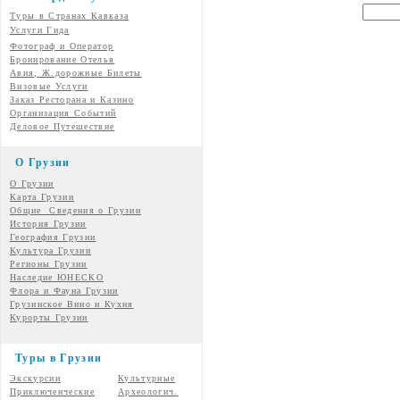
Туры в Странах Кавказа
Услуги Гида
Фотограф и Оператор
Бронирование Отелья
Авия, Ж.дорожные Билеты
Визовые Услуги
Заказ Ресторана и Казино
Организация Событий
Деловое Путешествие
О Грузии
О Грузии
Карта Грузии
Общие Сведения о Грузии
История Грузии
География Грузии
Культура Грузии
Регионы Грузии
Наследие ЮНЕСКО
Флора и Фауна Грузии
Грузинское Вино и Кухня
Курорты Грузии
Туры в Грузии
Экскурсии
Культурные
Приключенческие
Археологич.