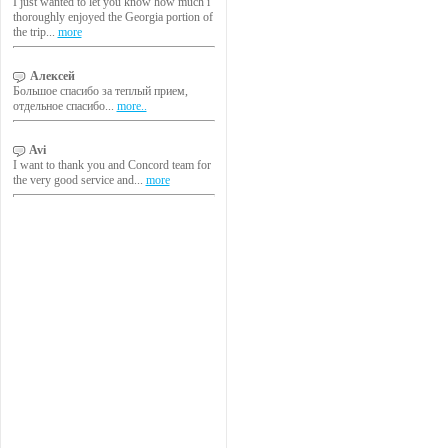
I just wanted to let you know how much i
thoroughly enjoyed the Georgia portion of
the trip...
more
Алексей
Большое спасибо за теплый прием,
отдельное спасибо...
more..
Avi
I want to thank you and Concord team for
the very good service and...
more