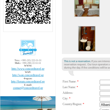
Тел.:
+995 (32) 222-51-51
Моб.:
+995 (90) 22-51-51
WWW:
http://www.concordtravel.ge
WAP:
http://wap.concordtravel.ge
Форум:
http://forum.concordtravel.ge
First Name:
*
E-mail:
Last Name:
*
contact@concordtravel.ge
Address:
City:
*
Country/Region:
*
Country