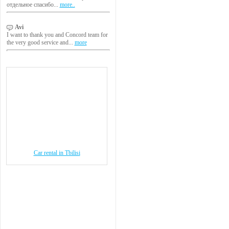
отдельное спасибо...
more..
Avi
I want to thank you and Concord team for
the very good service and...
more
Car rental in Tbilisi