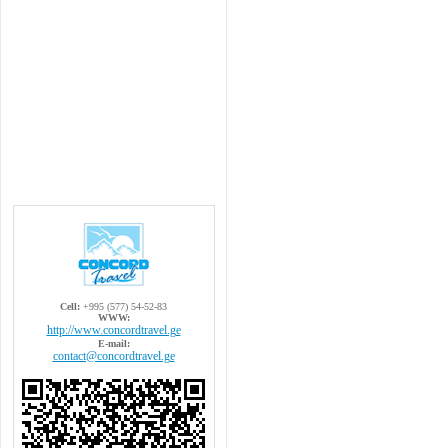
Cell:
+995 (577) 54-52-83
WWW:
http://www.concordtravel.ge
E-mail:
contact@concordtravel.ge