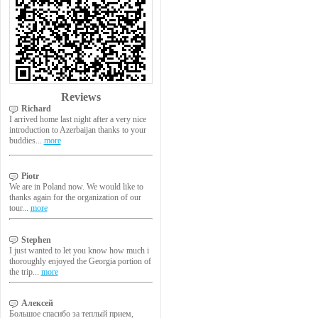
Reviews
Richard
I arrived home last night after a very nice
introduction to Azerbaijan thanks to your
buddies...
more
Piotr
We are in Poland now. We would like to
thanks again for the organization of our
tour...
more
Stephen
I just wanted to let you know how much i
thoroughly enjoyed the Georgia portion of
the trip...
more
Алексей
Большое спасибо за теплый прием,