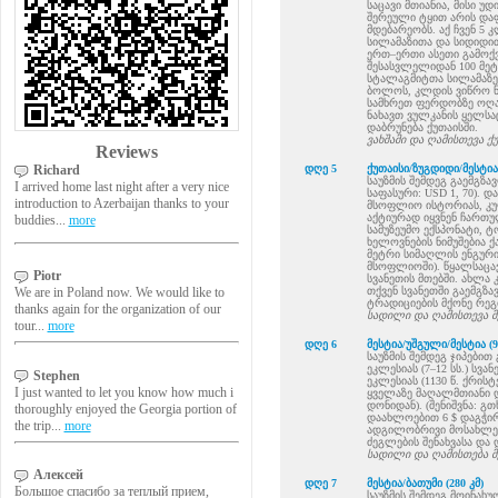
საცავი მთიანია, მისი 
შერეული ტყით არის დაფ
მდებარეობს. აქ ჩვენ 5
სილამაზითა და სიდიდით
ერთ–ერთი ასეთი გამოქვ
შესასვლელიდან 100 მე
სტალაგმიტთა სილამაზეს
ბოლოს, კლდის ვიწრო ნ
სამხრეთ ფერდობზე ოღას
ნახავთ ვულკანის ყელსა
დაბრუნება ქუთაისში.
ვახშამი და ღამისთევა ქ
Reviews
Richard
დღე 5
ქუთაისი/ზუგდიდი/მესტია 
საუზმის შემდეგ გაემგზ
I arrived home last night after a very nice
საფასური: USD 1, 70).
introduction to Azerbaijan thanks to your
მსოფლიო ისტორიას, კუ
აქტიურად იყვნენ ჩართუ
buddies...
more
სამუზეუმო ექსპონატი,
ხელოვნების ნიმუშებია 
მეტრი სიმაღლის ენგური
მსოფლიოში). წყალსაცავ
Piotr
სვანეთის მთებში. ახლა
თქვენ სვანეთში გაემგზ
We are in Poland now. We would like to
ტრადიციების მქონე რეგ
thanks again for the organization of our
სადილი და ღამისთევა მ
tour...
more
დღე 6
მესტია/უშგული/მესტია (9
საუზმის შემდეგ ჯიპები
ეკლესიას (7–12 სს.) სვა
Stephen
ეკლესიას (1130 წ. ქრი
I just wanted to let you know how much i
ყველაზე მაღალმთიანი დ
დონიდან). (შენიშვნა: 
thoroughly enjoyed the Georgia portion of
დაახლოებით 6 $ დაგჭი
the trip...
more
ადგილობრივი მოსახლეო
ძეგლების შენახვასა და 
სადილი და ღამისთება მ
Алексей
დღე 7
მესტია/ბათუმი (280 კმ)
Большое спасибо за теплый прием,
საუზმის შემდეგ მოინახ