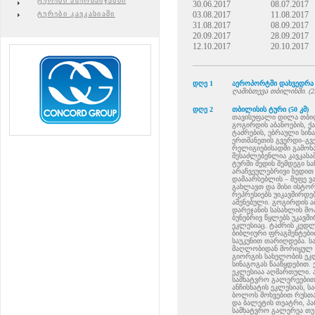
ტურები აზერბაიჯანში
30.06.2017
08.07.2017
ტურები კავკასიაში
03.08.2017
11.08.2017
31.08.2017
08.09.2017
20.09.2017
28.09.2017
12.10.2017
20.10.2017
დღე 1
აეროპორტში დახვედრა დ
ღამისთევა თბილისში. (25
დღე 2
თბილისის ტური (50 კმ)
თავისუფალი დილა თბილ
გოგირდის აბანოების,
ტაძრების, ებრაული სინ
ერთმანეთის გვერდი–გვე
რელიგიებისადმი გამოხ
შესაძლებენლია კავკასა
ტურში შედის შემდეგი ს
არაჩვეულებრივი ხედით 
დამაარსებლის – მეფე ვ
გახლავთ და მისი ისტო
რეპრესიებს უიკავშირდე
აშენებული. გოგირდის ა
დარეჯანის სასახლის მ
ბუნებრივ წყლებს უკავშ
ეკლესიაც. ტაძრის კედ
ბიბლიური ფრაგმენტები
საუკუნით თარიღდება. ს
მაღლობიდან მორიყულ ლე
გიორგის სახელობის ეკ
სინაგოგას წააწყდებით. 
ეკლესიაა აღმართული. ა
სამხატვრო გალერეებით
ანჩისხატის ეკლესიას, ს
ბოლოს მოხვებით რუსთავ
და ბალეტის თეატრი, პა
სამხატვრო გალერეა თუ 