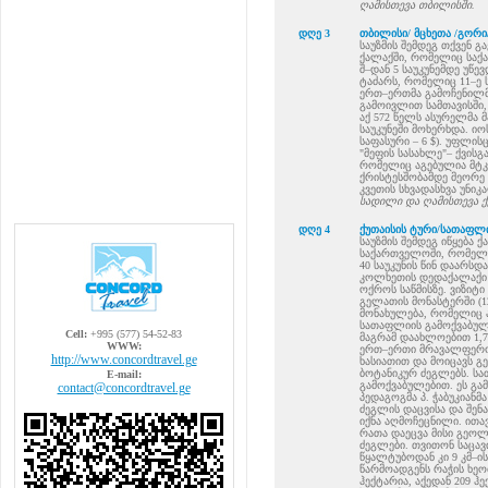
ღამისთევა თბილისში.
დღე 3
თბილისი/ მცხეთა /გორი/
საუზმის შემდეგ თქვენ გ
ქალაქში, რომელიც საქა
შ–დან 5 საუკუნემდე უწე
ტაძარს, რომელიც 11–ე 
ერთ–ერთმა გამოჩენილმა
გამოივლით სამთავისში,
აქ 572 წელს ასურელმა მ
საუკუნეში მოხერხდა. იო
საფასური – 6 $). უფლის
"მეფის სასახლე"– ქვის
რომელიც აგებულია მტკ
ქრისტესშობამდე მეორე 
კვეთის სხვადასხვა უნიკ
სადილი და ღამისთევა ქ
დღე 4
ქუთაისის ტური/სათაფლი
საუზმის შემდეგ იწყება 
საქართველოში, რომელი
40 საუკუნის წინ დაარს
კოლხეთის დედაქალაქი ი
ოქროს საწმისზე. ვიზიტი
გელათის მონასტერში (1
მონახულება, რომელიც ა
სათაფლიის გამოქვაბულ
Cell:
+995 (577) 54-52-83
მაგრამ დაახლოებით 1,7
WWW:
ერთ–ერთი მრავალფეროვ
http://www.concordtravel.ge
ხასიათით და მოიცავს
ბოტანიკურ ძეგლებს. სა
E-mail:
გამოქვაბულებით. ეს გა
contact@concordtravel.ge
პედაგოგმა პ. ჭაბუკიან
ძეგლის დაცვისა და შენა
იქნა აღმოჩეცნილი. ითავ
რათა დაეცვა მისი გე
ძეგლები. თვითონ საცავ
წყალტუბოდან კი 9 კმ–ი
წარმოადგენს რაჭის ხეო
ჰექტარია, აქედან 209 