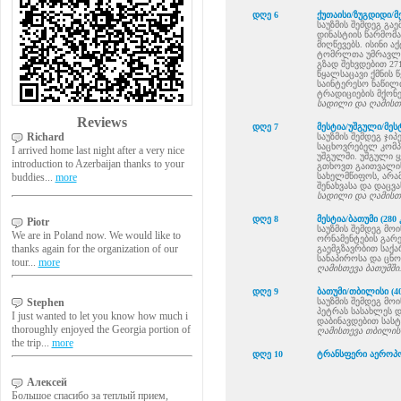
დღე 6
ქუთაისი/ზუგდიდი/მე
საუზმის შემდეგ გა
დინასტიის წარმო
მიღწევებს. ისინი 
ტომრლთა უმრავლეს
გზად შეხვდებით 27
წყალსაცავი ქმნის 
საინტერესო ნაწილი
ტრადიციების მქონე
სადილი და ღამისთე
Reviews
დღე 7
მესტია/უშგული/მესტ
Richard
საუზმის შემდეგ ჯიპ
საცხოვრებელ კომპლ
I arrived home last night after a very nice
უშგულში. უშგული ყ
introduction to Azerbaijan thanks to your
გთხოვთ გაითვალის
buddies...
more
სახელმწიფოს, არა
შენახვასა და დაცვა
სადილი და ღამისთე
დღე 8
მესტია/ბათუმი (280 
Piotr
საუზმის შემდეგ მო
We are in Poland now. We would like to
ორნამენტების გარე
thanks again for the organization of our
გაემგზავრბით საქ
სანაპიროსა და ცნ
tour...
more
ღამისთევა ბათუმში
დღე 9
ბათუმი/თბილისი (40
Stephen
საუზმის შემდეგ მოი
პეტრას სასახლეს დ
I just wanted to let you know how much i
დაბინავდებით სას
thoroughly enjoyed the Georgia portion of
ღამისთევა თბილის
the trip...
more
დღე 10
ტრანსფერი აეროპო
Алексей
Большое спасибо за теплый прием,