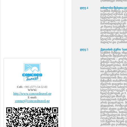
ღამისთევა თბილის
დღე 4
თბილისი/მცხეთა/გო
საუზმის შემდეგ გა
დედაქალაქობას ჯერ 
სვეტიცხოვლის ტაძა
საქართველოს გამოჩ
მართმადიდებლურ ტა
კი მეათე საუკუნეში
დათვალიერება (შეს
აღმოსავლეთ საქარ
ქრისტესშობამდე მე
სტილის კომბინაციი
სადილი და ღამისთე
დღე 5
ქუთაისის ტური/ სა
საუზმის შემდეგ იწ
ნაწილში მდებარეო
ერთეულის – კოლხე
ვიზიტი ბაგრატის ტ
მემკვიდრეობა). მო
სათაფლიის გამოქვ
ით განისაზრვრება
კომპლექსური ხას
სათაფლიის მთა ასე
მუზეუმის თანამრომ
ძეგლის დაცვისა და
Cell:
+995 (577) 54-52-83
სათაფლიის სახელმ
WWW:
სპელეოლოგიკურ და
http://www.concordtravel.ge
წყალტუბოდან კი 9 
დასავლეთ მხარეს. 
E-mail:
სათაფლიის ბუნებრი
contact@concordtravel.ge
არის დაფარული. მთ
ვხვდებით, რომლებ
ერთი ასეთი გამოქვ
დერფანსშია, სადაც
გამოქვაბულის ბოლ
ოღასკურას მთაზე ი
520 მეტრია ზღვის 
ვახშამი და ღამისთე