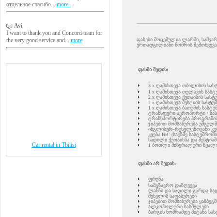
отдельное спасибо...
more..
Avi
I want to thank you and Concord team for
ფასები მოცემულია ლარში, სამვარ
the very good service and...
more
ერთადგილიანი ნომრის შემთხვევაშ
ფასში შედის:
3 x ღამისთევა თბილისის სას
1 x ღამისთევა თელავის სას
2 x ღამისთევა ქუთაისის სას
2 x ღამისთევა მესტიის სასტუ
1 x ღამისთევა ბათუმის სასტ
ტრანსფერი აეროპორტი / სა
ტრანსპორტირება პროგრამის
ჯიპებით მომსახურება უშგულშ
ინგლისურ–რუსულენოვანი კ
კვება BB: (საუზმე სასტუმროში
სადილი ქუთაისსა და მესტიაში
Car rental in Tbilisi
1 ბოთლი მინერალური წყალი
ფასში არ შედის:
ფრენა
სამგზავრო დაზღვევა
ლანჩი და სადილი გარდა სად
შესვლის საფასურები
ჯიპებით მომსახურება ყაზბეგშ
ალკოჰოლური სასმელები
ბარგის ნომრამდე მიტანა სა