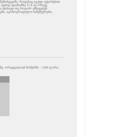
 შემთხვევაში, როდესაც ჯგუფი ავტობუსით
ფასიც ადამიანზე 15 $–ია ორივე
ა ვნახავთ თუ როგორ ამზადებენ
ები, იკონოგრაფიული ნამუშევრები).
ზე: ორადგილიან ნომერში – 1589 ლარი;