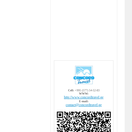
Cell:
+995 (577) 54-52-83
WWW:
http://www.concordtravel.ge
E-mail:
contact@concordtravel.ge