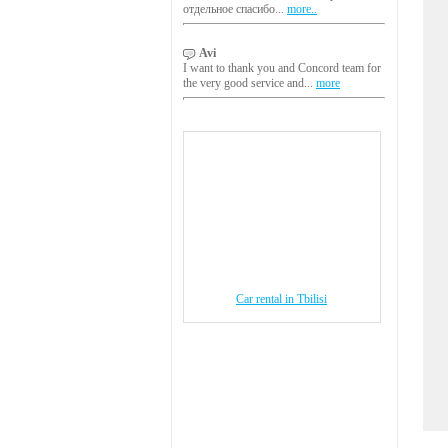
отдельное спасибо...
more..
Avi
I want to thank you and Concord team for
the very good service and...
more
Car rental in Tbilisi