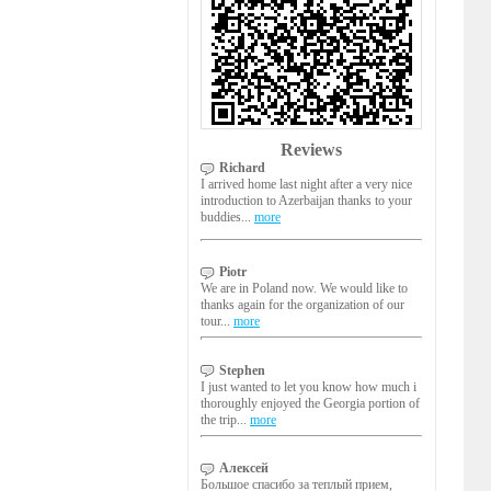
Reviews
Richard
I arrived home last night after a very nice
introduction to Azerbaijan thanks to your
buddies...
more
Piotr
We are in Poland now. We would like to
thanks again for the organization of our
tour...
more
Stephen
I just wanted to let you know how much i
thoroughly enjoyed the Georgia portion of
the trip...
more
Алексей
Большое спасибо за теплый прием,