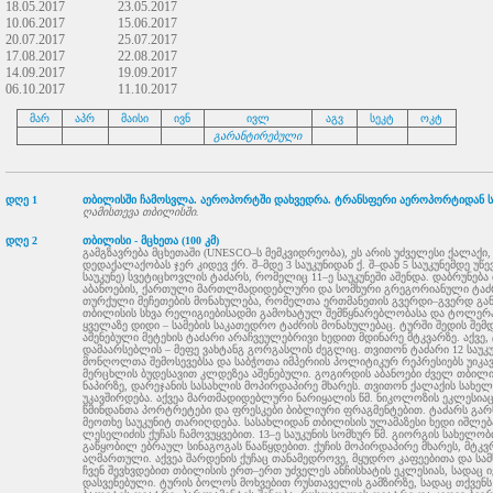
18.05.2017
23.05.2017
10.06.2017
15.06.2017
20.07.2017
25.07.2017
17.08.2017
22.08.2017
14.09.2017
19.09.2017
06.10.2017
11.10.2017
მარ
აპრ
მაისი
ივნ
ივლ
აგვ
სეკტ
ოკტ
გარანტირებული
დღე 1
თბილისში ჩამოსვლა. აეროპორტში დახვედრა. ტრანსფერი აეროპორტიდან ს
ღამისთევა თბილისში.
დღე 2
თბილისი - მცხეთა (100 კმ)
გამგზავრება მცხეთაში (UNESCO–ს მემკვიდრეობა), ეს არის უძველესი ქალა
დედაქალაქობას ჯერ კიდევ ქრ. შ–მდე 3 საუკუნიდან ქ. შ–დან 5 საუკუნემდე უწ
საუკუნე) სვეტიცხოვლის ტაძარს, რომელიც 11–ე საუკუნეში აშენდა. დაბრუნე
აბანოების, ქართული მართლმადიდებლური და სომხური გრეგორიანული ტაძრე
თურქული მეჩეთების მონახულება, რომელთა ერთმანეთის გვერდი–გვერდ განლ
თბილისის სხვა რელიგიებისადმი გამოხატულ შემწყნარებლობასა და ტოლერან
ყველაზე დიდი – სამების საკათედრო ტაძრის მონახულებაც. ტურში შედის შემ
აშენებული მეტეხის ტაძარი არაჩვეულებრივი ხედით მდინარე მტკვარზე. აქვე
დამაარსებლის – მეფე ვახტანგ გორგასლის ძეგლიც. თვითონ ტაძარი 12 საუკ
მონღოლთა შემოსევებსა და საბჭოთა იმპერიის პოლიტიკურ რეპრესიებს უიკა
მერცხლის ბუდესავით კლდეზეა აშენებული. გოგირდის აბანოები ძველ თბილი
ნაპირზე, დარეჯანის სასახლის მოპირდაპირე მხარეს. თვითონ ქალაქის სახე
უკავშირდება. აქვეა მართმადიდებლური ნარიყალის წმ. ნიკოლოზის ეკლესია
წმინდანთა პორტრეტები და ფრესკები ბიბლიური ფრაგმენტებით. ტაძარს გარ
მეოთხე საუკუნიტ თარიღდება. სასახლიდან თბილისის ულამაზესი ხედი იშლე
ლესელიძის ქუჩას ჩამოვუყვებით. 13–ე საუკუნის სომხურ წმ. გიორგის სახელ
გაწყობილ ებრაულ სინაგოგას წააწყდებით. ქუჩის მოპირდაპირე მხარეს, მტკვ
აღმართული. აქვეა შარდენის ქუჩაც თანამედროვე, მყუდრო კაფეებითა და ს
ჩვენ შევხვდებით თბილისის ერთ–ერთ უძველეს ანჩისხატის ეკლესიას, სადაც 
დასვენებული. ტურის ბოლოს მოხვებით რუსთაველის გამზირზე, სადაც თქვენს