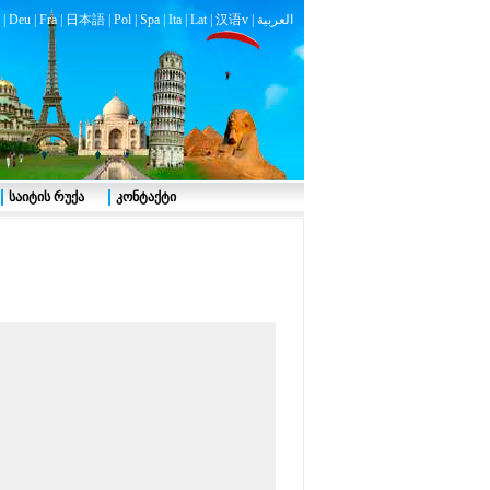
|
Deu
|
Fra
|
日本語
|
Pol
|
Spa
|
Ita
|
Lat
|
汉语v |
العربية
საიტის რუქა
კონტაქტი