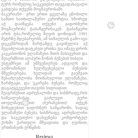
ტურს რომელიც საუკეთესო თავგადასავალი
გახდება თქვენს მოგზაურობაში.
ბაკურიანი– ერთ ერთი ყველაზე ცნობილი
სამთო სათხილამურო კურორტია, სწორედ
აქ დაიწყება თქვენი ჯადოსნური
მოგზაურობა ტაბაწყურისაკენ. ტაბაწყური
არის ტბა,რომელიც ზღვის დონიდან 1991
მეტრზე მდებარეობს, ამ სიმაღლის გამო იგი
დეკემბრიდან მარტამდე გაყინულია. აქ
შეგიძლიათ დატკბეთ ერთსა და იმავე დროს
კავკასიონის ულამაზესი მთის მასივებით და
შეიგრძნოთ ალპური ზონის ბუნების ხიბლი.
ესტუმრეთ ამ უმშვენიერეს ადგილს და
აღმოაჩინეთ ხელშეუხებელი ბუნების
მშვენიერება, ხელიდან არ გაუშვათ
შესაძლებლობა მოინახულოთ ულამაზესი,
წარმტაცი, და უკარება ბუნება, რომელიც
დაგატყვევებთ თავისი სიდიადით.
შეიგრძენით ადრენალინი და სისწრაფე,რის
საშუალებასაც გაძლევთ ტური
თოვლმავლებით (ბურანებით)! თქვენ
მოხვდებით ჯადოსნურ სამყაროში, სადაც
ულამაზესი ბუნება, სისწრაფე, ადრენალინი
და საუკეთესო დასვენება კომფორტულ
ქოხში ქართული მწვადითა და ღვინით,
ერთმანეთს ერწყმის.
Reviews