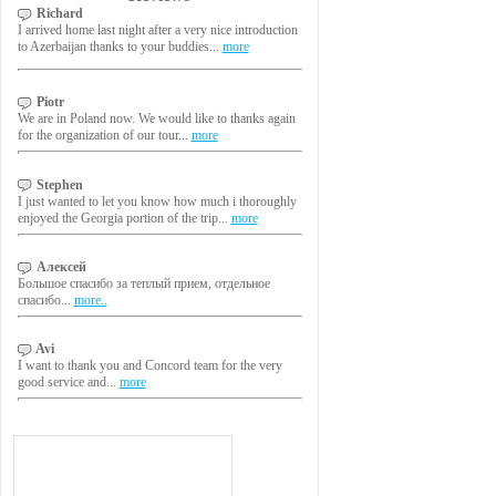
Richard
I arrived home last night after a very nice introduction
to Azerbaijan thanks to your buddies...
more
Piotr
We are in Poland now. We would like to thanks again
for the organization of our tour...
more
Stephen
I just wanted to let you know how much i thoroughly
enjoyed the Georgia portion of the trip...
more
Алексей
Большое спасибо за теплый прием, отдельное
спасибо...
more..
Avi
I want to thank you and Concord team for the very
good service and...
more