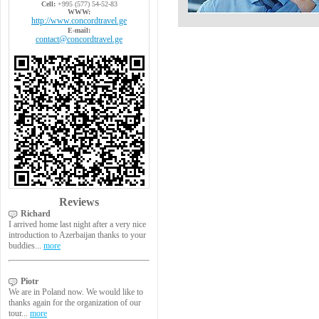
Cell:
+995 (577) 54-52-83
WWW:
http://www.concordtravel.ge
E-mail:
contact@concordtravel.ge
Reviews
Richard
I arrived home last night after a very nice
introduction to Azerbaijan thanks to your
buddies...
more
Piotr
We are in Poland now. We would like to
thanks again for the organization of our
tour...
more