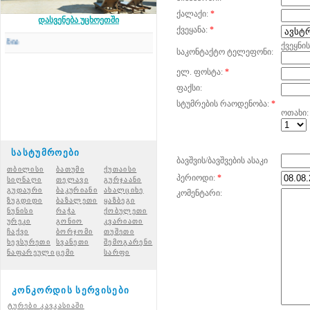
ქალაქი:
*
დასვენება უცხოეთში
ქვეყანა:
*
Concord Travel
-ის საკუთარი საავტომობილო 
ქვეყნი
საკონტაქტო ტელეფონი:
ელ. ფოსტა:
*
ფაქსი:
სტუმრების რაოდენობა:
*
ოთახი:
სასტუმროები
ბავშვის/ბავშვების ასაკი
თბილისი
ბათუმი
ქუთაისი
პერიოდი:
*
სიღნაღი
თელავი
გურჯაანი
გუდაური
ბაკურიანი
ახალციხ
ე
კომენტარი:
ზუგდიდი
ბაზალეთი
ყაზბეგი
ნუნისი
რაჭ
ა
ქობულეთი
ურეკი
გონიო
კვარიათი
ჩაქვი
ბორჯომი
თუშეთი
ხევსურეთი
სვანეთი
შემოგარენი
ნაფარეული
ცემი
სარფი
კონკორდის სერვისები
ტურები კავკასიაში