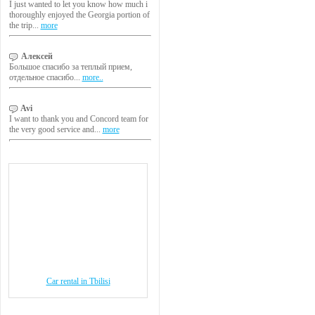
I just wanted to let you know how much i
thoroughly enjoyed the Georgia portion of
the trip...
more
Алексей
Большое спасибо за теплый прием,
отдельное спасибо...
more..
Avi
I want to thank you and Concord team for
the very good service and...
more
Car rental in Tbilisi