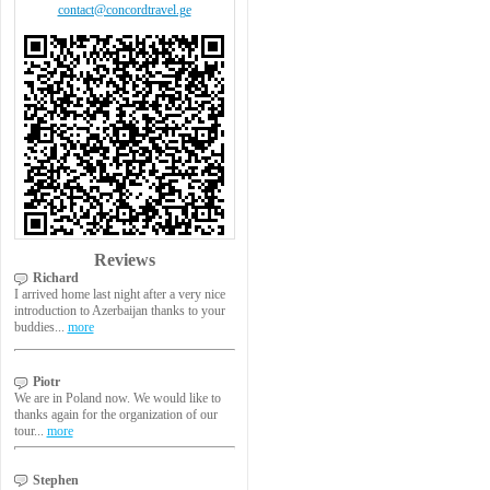
contact@concordtravel.ge
Reviews
Richard
I arrived home last night after a very nice
introduction to Azerbaijan thanks to your
buddies...
more
Piotr
We are in Poland now. We would like to
thanks again for the organization of our
tour...
more
Stephen