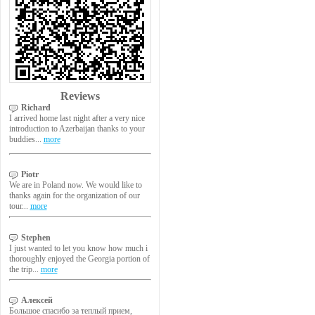
Reviews
Richard
I arrived home last night after a very nice
introduction to Azerbaijan thanks to your
buddies...
more
Piotr
We are in Poland now. We would like to
thanks again for the organization of our
tour...
more
Stephen
I just wanted to let you know how much i
thoroughly enjoyed the Georgia portion of
the trip...
more
Алексей
Большое спасибо за теплый прием,