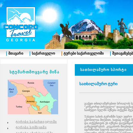
მთავარი
საქართველო
ტურები საქართველოში
შეთავაზებებ
სათხილამურო სპორტი
სტუმართმოყვარე მიწა
სათხილამურო ტური
გაქვთ თხილამურებით სრიალის ს
“კონკორდ თრეველი” დაგიგეგმავ
საიმედო ხელში იქნება თქვენი შვე
Tასეთი სახის ტურიზმი სულ უფრ
ცნობილია მთებით, სადაც თქვენ 
ტურები საქართველოში
და თქვენთვის ეს იქნება დაუვიწყ
განცვიფრებას. კავკასიის მთებიდ
ტურები სომხეთში
იგრძნობთ სულის თავისუფლებას,
გუდაური არის ცნობილი სათხილა