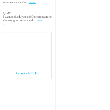
отдельное спасибо...
more..
Avi
I want to thank you and Concord team for
the very good service and...
more
Car rental in Tbilisi