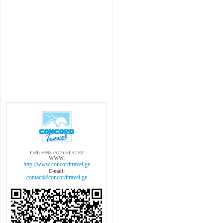
Cell:
+995 (577) 54-52-83
WWW:
http://www.concordtravel.ge
E-mail:
contact@concordtravel.ge