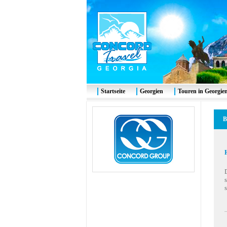
Startseite
Georgien
Touren in Georgie
B
s