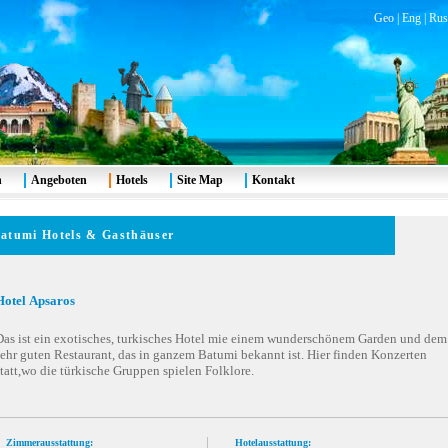
Geo
|
Eng
|
Rus
n
Angeboten
Hotels
Site Map
Kontakt
atumi
Hotels & G
asthäuser
Hotel
Apsaros
Das ist ein exotisches, turkisches Hotel mie einem wunderschönem Garden und dem
sehr guten Restaurant, das in ganzem Batumi bekannt ist. Hier finden Konzerten
tatt,wo die türkische Gruppen spielen Folklore.
Zimmerausstattung:
Hotelausstattung: