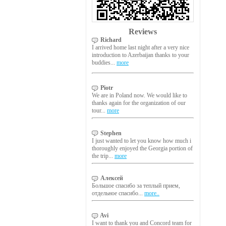
Reviews
Richard
I arrived home last night after a very nice
introduction to Azerbaijan thanks to your
buddies...
more
Piotr
We are in Poland now. We would like to
thanks again for the organization of our
tour...
more
Stephen
I just wanted to let you know how much i
thoroughly enjoyed the Georgia portion of
the trip...
more
Алексей
Большое спасибо за теплый прием,
отдельное спасибо...
more..
Avi
I want to thank you and Concord team for