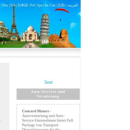
|
Deu
|
Fra
|
日本語
|
Pol
|
Spa
|
Ita
|
Lat
|
汉语v |
العربية
Tweet
Auto-Service und
Vermietung
Concord
Motors
-
Autovermietung und Auto-
Service-Unternehmen bietet Full
Package von Transport-
Dienstleistungen für die