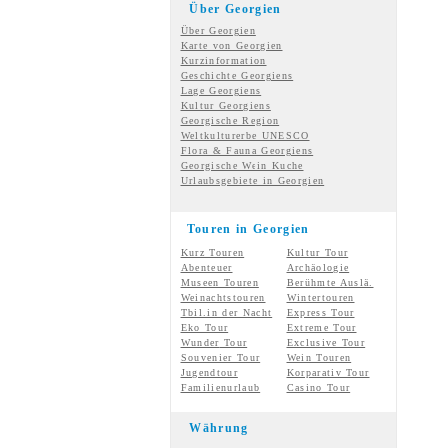
Über Georgien
Über Georgien
Karte von Georgien
Kurzinformation
Geschichte Georgiens
Lage Georgiens
Kultur Georgiens
Georgische Region
Weltkulturerbe UNESCO
Flora & Fauna Georgiens
Georgische Wein Kuche
Urlaubsgebiete in Georgien
Touren in Georgien
Kurz Touren
Kultur Tour
Abenteuer
Archäologie
Museen Touren
Berühmte Auslä.
Weinachtstouren
Wintertouren
Tbil.in der Nacht
Express Tour
Eko Tour
Extreme Tour
Wunder
Tour
Exclusive Tour
Souvenier Tour
Wein Touren
Jugendtour
Korparativ Tour
Familienurlaub
Casino Tour
Währung