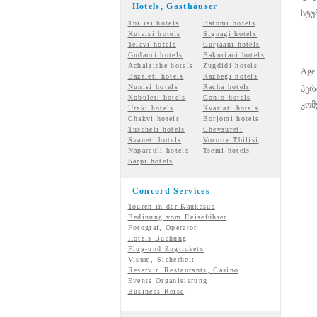
Hotels, Gasth
äuser
სტუ
Tbilisi hotels
Batumi hotels
Kutaisi hotels
Signagi hotels
Telavi hotels
Gurjaani hotels
Gudauri hotels
Bakuriani hotels
Achalziche hotels
Zugdidi hotels
Age 
Bazaleti hotels
Kazbegi hotels
Nunisi hotels
Racha hotels
პერ
Kobuleti hotels
Gonio hotels
კომ
Ureki hotels
Kvariati hotels
Chakvi hotels
Borjomi hotels
Tuscheti hotels
Chevsureti
Svaneti hotels
Vororte Tbilisi
Napareuli hotels
Tsemi
hotels
Sarpi hotels
Concord Services
Touren in der Kaukasus
Bedinung vom Reiseführer
Fotograf, Operator
Hotels Buchung
Flug-und Zugtickets
Visum, Sicherheit
Reservir. Restaurants, Casino
Events Organisierung
Business-Reise