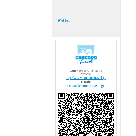
Wetter
Cell:
+995 (577) 54-52-83
WWW:
http://www.concordtravel.ge
E-mail:
contact@concordtravel.ge