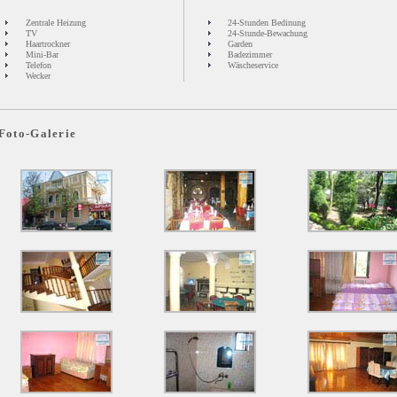
Zentrale Heizung
24-Stunden Bedinung
TV
24-Stunde-Bewachung
Haartrockner
Garden
Mini-Bar
Badezimmer
Telefon
Wäscheservice
Wecker
Foto-Galerie