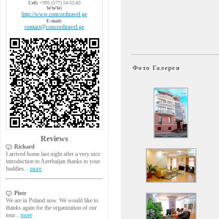
Cell:
+995 (577) 54-52-83
WWW:
http://www.concordtravel.ge
E-mail:
contact@concordtravel.ge
Фото Галерея
Reviews
Richard
I arrived home last night after a very nice
introduction to Azerbaijan thanks to your
buddies...
more
Piotr
We are in Poland now. We would like to
thanks again for the organization of our
tour...
more