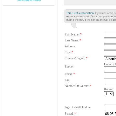
First Name:
*
Last Name:
*
Address:
City:
*
Country/Region:
*
Country 
Phone:
Email:
*
Fax:
Number Of Guests:
*
Room:
Age of child/children
Period:
*