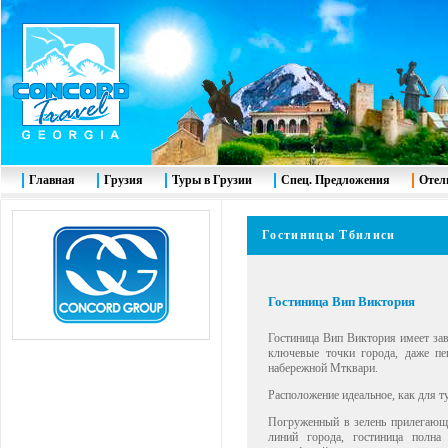
Главная
Грузия
Туры в Грузии
Спец. Предложения
Отел
Гостиницы Тбилиси
Гостиница Вип Виктория
Гостиница Вип Виктория имеет зав
ключевые точки города, даже пе
набережной Мтквари.
Расположение идеальное, как для ту
Погруженный в зелень прилегающ
линий города, гостиница полна