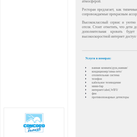
атмосферой.
Ресторан предлагает, как типичны
сопровождаемые прекрасным ассор
Высококлассный сервис и уютно 
отеля. Стоит отметить, что дети д
дополнительная кровать буде
высокоскоростной интернет доступ 
Услуги в номерах:
ванная комната/душ,ванная/
кондиционер/зима-лето/
отопительная система
телефон
кабельное телевидение
мини-бар
интернет/cabel,WIFI/
фен
противопожарные детекторы