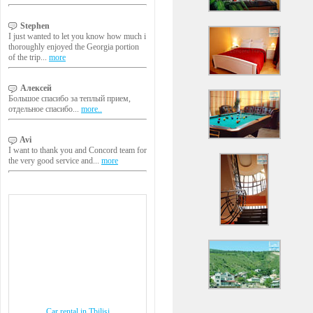
Stephen
I just wanted to let you know how much i
thoroughly enjoyed the Georgia portion
of the trip...
more
Алексей
Большое спасибо за теплый прием,
отдельное спасибо...
more..
Avi
I want to thank you and Concord team for
the very good service and...
more
Car rental in Tbilisi