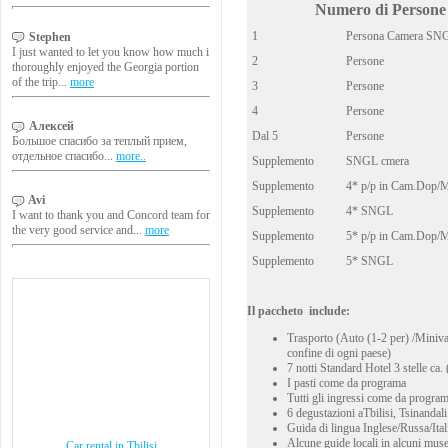
Numero di Persone
1
Persona Camera SN
Stephen
I just wanted to let you know how much i
2
Persone
thoroughly enjoyed the Georgia portion
of the trip...
more
3
Persone
4
Persone
Алексей
Dal 5
Persone
Большое спасибо за теплый прием,
отдельное спасибо...
more..
Supplemento
SNGL cmera
Supplemento
4* p/p in Cam.Dop/M
Avi
Supplemento
4* SNGL
I want to thank you and Concord team for
the very good service and...
more
Supplemento
5* p/p in Cam.Dop/M
Supplemento
5* SNGL
Il paccheto include:
Trasporto (Auto (1-2 per) /Miniva
confine di ogni paese)
7 notti Standard Hotel 3 stelle ca. 
I pasti come da programa
Tutti gli ingressi come da progra
6 degustazioni aTbilisi, Tsinandali (
Guida di lingua Inglese/Russa/Ita
Alcune guide locali in alcuni muse
Car rental in Tbilisi