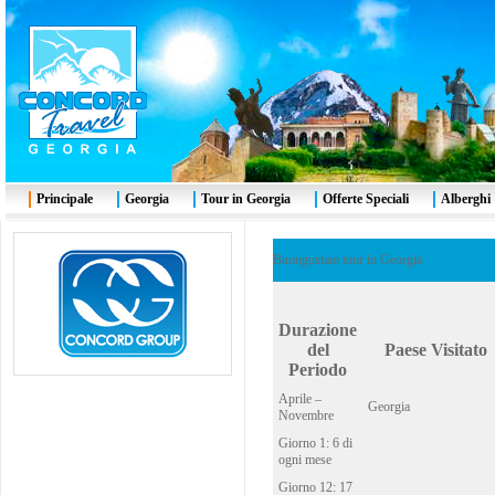
Principale
Georgia
Tour in Georgia
Offerte Speciali
Alberghi
Buongustaio tour in Georgia
Durazione
del
Paese Visitato
Periodo
Aprile –
Georgia
Novembre
Giorno 1: 6 di
ogni mese
Giorno 12: 17