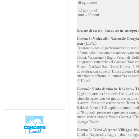
di ogni mese
12 giorni del
tour – 13 notti
Giorno di arrivo– Incontro in aeroporto
Giorno 1: Visita alla Nationale Georgi
tour (C/P/C)
Ci saranno corsi di perfezionamento in cu
4 famosi piatti nazionale e successivament
Tbilisi. Visiteremo I Bagni Vecchi di Zolf
più grande cattedrale nel Caucaso.Tour co
Palace ,Narikala San. Nicola Chiesa è Nari
dove attrazioni come il Tbilisi Opera e Balle
attenzione e offrono un ‘atmosfera cosmop
di Tbilisi.
Giorno2: Visita di vino in Kakheti – Ts
Oggi si riparte per l’est della Georgia la 
Chavchavadze ,con bel giardino e cantina ,
Alaverdi. Poi ci dirigeremo verso Telavi. 
Kakheti. Vieni le.Gli ospiti potranno pren
di “Khinkali” preparare e gustare la cena 
anche vedere come è fatta la Georgia “Ch
albergo Telavi.
Giorno 3: Telavi –Vigneto Villaggio Na
Guidi a Napareuli villaggio , dove si degu