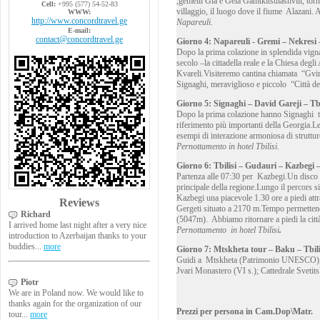
,gemelli Gia e Gela Gamtkitsulashvili, torn
Cell:
+995 (577) 54-52-83
villaggio, il luogo dove il fiume Alazani.
WWW:
http://www.concordtravel.ge
Napareuli.
E-mail:
contact@concordtravel.ge
Giorno 4: Napareuli - Gremi – Nekresi –
Dopo la prima colazione in splendida vig
secolo –la cittadella reale e la Chiesa deg
Kvareli.Visiteremo cantina chiamata “Gvir
Signaghi, meraviglioso e piccolo “Città d
Giorno 5: Signaghi – David Gareji – Tbili
Dopo la prima colazione hanno Signaghi t
riferimento più importanti della Georgia.Le
esempi di interazione armoniosa di strutture
Pernottamento in hotel Tbilisi.
Giorno 6: Tbilisi – Gudauri – Kazbegi –
Partenza alle 07:30 per Kazbegi.Un disco s
principale della regione.Lungo il percors s
Kazbegi una piacevole 1.30 ore a piedi attra
Reviews
Gergeti situato a 2170 m.Tempo permettend
Richard
(5047m). Abbiamo ritornare a piedi la città
I arrived home last night after a very nice
Pernottamento in hotel Tbilisi
.
introduction to Azerbaijan thanks to your
buddies...
more
Giorno 7: Mtskheta tour – Baku – Tbili
Guidi a Mtskheta (Patrimonio UNESCO), l’
Jvari Monastero (VI s.); Cattedrale Svetits
Piotr
We are in Poland now. We would like to
thanks again for the organization of our
Prezzi per persona in Cam.Dop\Matr.
tour...
more