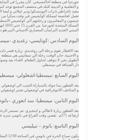
جورجيا في منطقة اخالتسيخي. كان مقررا في البداية ك
و التعلمية و الدينية للبلد.في منتصف المجمع توجد كن
معبد باغراطي (تراث اليونيسكو) ودير غيلاتي و ايضا ال
تعمل كعاصمة لمملكة كولشيس في وقت مبكرا من الالف
المبني الجديد البرلمان المعماري الاسباني البيرطو د
اليوم السادس :كوتايسي- زغديدي -ميسط
و الاجنبية. حان الوقت رحلة الي سفانيتي.هي منطقة في 
الطويل نحن لا تتوقف لتناول الطعام. الغداء بعد وص
دار الضيافة في ميسطي
اليوم السابع :ميسطيا-اشغلولي- ميسطيا
و المتاحف الاثنوغرافية في اوشغولي.تعتبر اوشغولي و
اليوم الثامن: ميسطيا- سد انغوري –باتوم
بعد الفطور زيارة لاطالي و لينجيري .ثم .نستمر الر
ارتفاعه 271م.. نقضي وقت الفراغ في باتومي نتنزه علي الشاطى . ليلة في باتومي
اليوم التاسع: باتوم – تبيليسي
يكون صباح الحرة في باتومي في الساحة 12:00 المغادرة من الفندق و زيارة حديقة النباتات. رجوع الي تبيليسي. ليلة في تبيليسي.