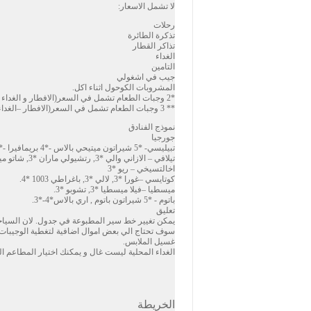
لا تشمل الاسعار:
رحلات
تذكرة الطائرة
تذاكر القطار
الغداء
التامين
جيب في اشغولي
المشروبات الكوحول اثناء اكل.
*2 وجبات الطعام تشمل في السعر(الافطار و الغداء –العشاء )
** 3 وجبات الطعام تشمل في السعر(الافطار –الغداء العشاء)
نموذج الفنادق
جورجيا
تبيليسي- *5 شيراتون ميتيحي بالاس -*4 بريمافيرا -*4 بيتسي -*3 أسطوريا قصر *3 كابان
تيلافي – الازاني والي *3, رتشيولي ماران *3, شاتو ميري *4.
اخالتسيخي – ريو *3
كوتايسي –غورا *3, لالي *3, باغراطي 1003 *4.
ميسطيا –فيلا ميسطيا *3, تشوبو *3.
باتوم - *5 شيراتون باتوم , اري بالاس*4-*3.
تعليق
يمكن تغيير خط سير المطبوعة في جدول. لان السياحة
سوف تحتاج الي بعض اموال اضافية لتغطية الوجيبات غي
غسيل الملابس.
الغداء المحلية ليست غال و يمكنك اختيار المطاعم المح
الخريطة