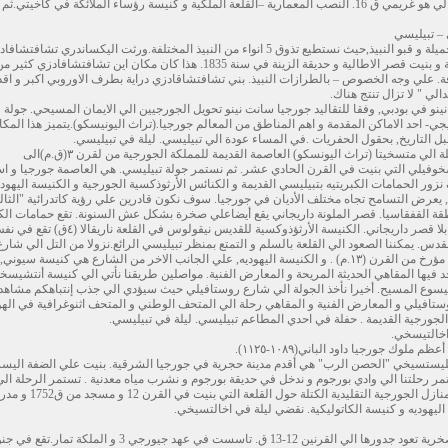
و نشاهد النفق النبيذ المشهور في كواريلي. مكان التالي هو غريمي ق 16. النصب المعمارية –القلعة الملكية و كنيسة رؤساء الملائكة في كاخيتي
 – تبيليسي
زيارة دار الاثار اليكساندي تشافتشافادزي مع حديقة جميلة و قبو النبيذ,حيث نستطيع تذوق 5 انواء من النبيذ المختلفة.ورثت اليكساندري تشافت
هذه القرية من ابيه الامير غارسيفان. هو ترميم الملكية و بنيت قصر الاطالية و حديقة الزينة في سنة 1835. هذا كان مكان اين تشافتشافادزي كثير
. علي وجه الخصوص – بالطرازات النبيذ. بني تشافتشاقادزي دراية بطرف الاوروبي اكبر و اقد
الي " لا تزال تنتج هناك.
نو في بودبي, وفقا للتقاليد جورجيا سانت نينو تحويل الجورجيين الي الايمان المسيحي. جولة 
اريجي- احد الاماكن المقدمة و اهم المناطق من المعالم جورجيا.(تراث اليونيسكو).يتميز هذا المك
 قبل التاريخ, بحقول الحفريات .في المساء عودة الي تبيليسي. ليلة في تبيليسي.
اليوم الثالث: تبيليسي- متسخيتا بعدالافطار نقوم برحلة الي متسخيتا (تراث اليونسكو) العاصمة القديمة للمملكة الجورجية من لقرن ٣(ق.م)الى
م) , كاتدرائية سفيتيتسخوفيلي التي بنيت في القرن الحادي عشر. ثم نستمر جولة تبيليسي. هي العاصمة جورجيا و
غاسالي (في القرن ٥ ق.م.) . سوف نزور الحمامات الكبريتيه بتبيليسي القديمة و الكنائس الأرثوذكسية الجورجية و الكنيسة اليهود
 يعرض التسامح تجاه مختلف الأديان في جورجيا. سوف نكون قادرين علي رؤية كاتدرائية "الثا
طقة القفقاسيا. قصر الملونة داريجاني يقع أيضاعلي صخرة بشكل عش السنونة. تقع حمامات ال
في تبيليسي القديمة علي الضفة الأخري من النهر مقابلا قصر داريجاني. الكنيسة الأرثؤذوكسية للقديس نيقولوس في القلعة ناريقا
دس. يمكننا الصعود الي القلعة بالسلم و التمتع بمنظر تبيليسي الرائع.نزولا من التل الي شارع
ليسيليدزي نأتي الي الكنيسة الأرمنية . القديس جورج مؤرخ من القرن (١٣.م) . و الكنيسة اليهوديه, علي الجانب الاخر من الشارع هي كنيسة سيون
د فيها المقاهي الحديثة المريحة و المعارض الفنية. مواصلين طريقنا نأتي الي كنيسة أنتشيسخا
ليسوع المسيح. أخيرا نأخذ الجولة الي شارع روستافيلي حيث سيؤدي الي جذب إنتباهكم مشاهد 
وستافيلي و المعارض الفنية و المقاهي رحلة الي المتحف الوطني و المتحف اثنوغرافية في الهو
 الجورجية القديمة . حفلة في احدي المطاعم تبيليسي. ليلة في تبيليسي.
اخالتيسخي.
وك جورجيا داود الباني(١٠٨٩-١١٢٥).
ليستسيخي "الحصن الرب" هي أقدم مدينة حجرية في جورجيا الشرقية. بنيت علي الضفة اليس
مر رحلتنا الي وادي بورجوم و ندخل في حديقة بورجوم و نشرب مياه معدنية . تستمر الرحلة ال
اجالتسيخي. . نزور قلعة راباتي هي اجمل المنشاة. المنازل الجورجية التقليدية الكتلة حول القلع
 اليهوديه و كنيسة الكاتوليكية. نقضي ليلة في اخالتسيخي.
بعد الافطار نذهب في رحلة الي فاردزيا.و هي مدينة صخرية تعود جدورها الي القرنين 12-13 ق. تاسست في عهد جيورجي 3 و الملكة ت