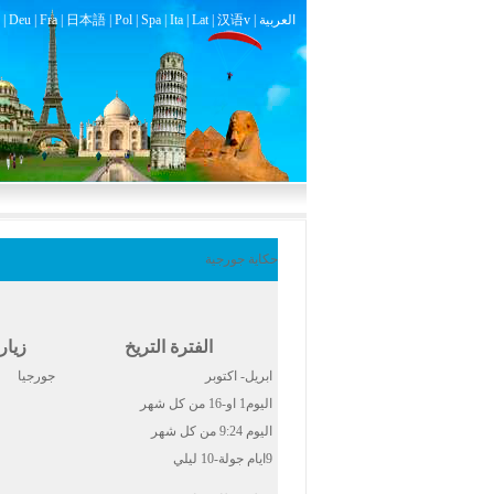
العربية
汉语v |
|
Lat
|
Ita
|
Spa
|
Pol
|
日本語
|
Fra
|
Deu
|
حكاية جورجية
الفترة التريخ
زيار
ابريل- اكتوبر
جورجيا
اليوم1 او-16 من كل شهر
اليوم 9:24 من كل شهر
9ايام جولة-10 ليلي