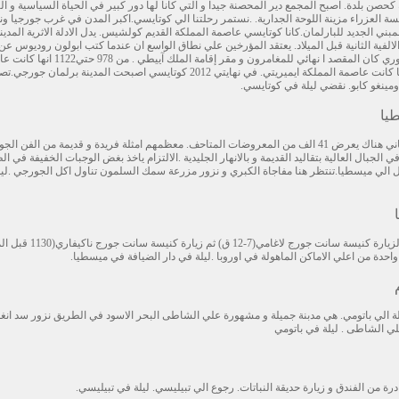
حصن بلدة. اصبح المجمع دير المحصنة جيدا و التي كانا لها دور كبير في الحياة السياسية و الث
يسة العزراء مزينة اللوحة الجدارية. .نستمر رحلتنا الي كوتايسي.اكبر المدن في غرب جورجيا ون
مبني الجديد للبارلمان.كانا كوتايسي عاصمة المملكة القديم كولشيس. يدل الادلة الاثرية المدين
ية الثانية قبل الميلاد. يعتقد المؤرخين علي نطاق الواسع ان عندما كتب ابولون روديوس عن
جيسون و المغامرون و رحلتهم الي كولشيس الاسطوري كان المقصد ا نهائي للمغامرون و مقر إقامة الملك آي
الممكة المتحدة لجورجيا. من القرن 15 حتي 1810 انها كانت عاصمة المملكة ايميريتي. في نهايتي 2012 كوتايسي اصبحت المدينة برلمان 
ومينغو كابو. نقضي ليلة في كوتايسي.
يا
بعد الافطار نقوم برحلة الي زوغديدي. زيارة قصر دادياني هناك يعرض 41 الف من المعروضات المتاحف. معظمهم امثلة فريدة و قديمة من الفن
الجبال العالية بتقاليد القديمة و بالانهار الجليدية .الالتزام ياخذ بغض الوجبات الخفيفة في ا
ول الي ميسطيا.تنتظر هنا مفاجاة الكبري و نزور مزرعة سمك السلمون تناول اكل الجورجي .لي
بعد الفطور نبدا جولة بالسياراة الجيب الي اوشغولي لزيارة كنيسة سانت جورج لاغامي(
احدة من اعلي الاماكن الماهولة في اوروبا .ليلة في دار الضيافة في ميسطيا.
حلة الي باتومي. هي مدبنة جميلة و مشهورة علي الشاطى البحر الاسود في الطريق نزور سد انغ