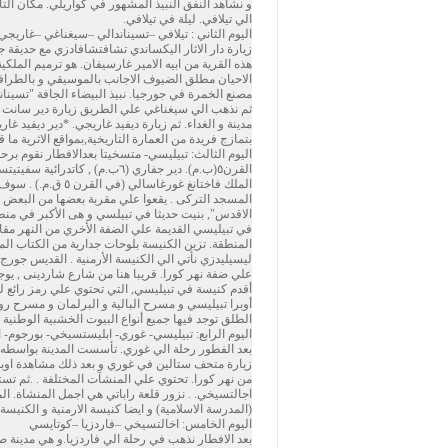
الي تيلافي. ليلة في تيلافي.
اليوم الثاني : تيلافي –تسيناندالي –سيغناغي –غاريجي
الاحيان مطلق الضيوف الاجانب بالموسيقي و بالطرافة
مصنع الخمرة في جورجيا. نبيذ البيضاء الجافة "تسيناند
ثم نذهب الي سيغناغي علي الطريق زيارة دير سانت ني
مدينة و الغداء. ثم زيارة ديفيد غاريجي. *دير ديفيد غ
بتمازج فريدة من العمارة التاريخية,بمواقع الاثرية ما
القرن٥(ب.م). دير جفاري (٦ب.
الملك فاختانغ غور
المسجد التركى . يقعوا علي مقربة بعضها من البعض ,
الاقدس", بنيت حديثا في تبيلسي و هى الأكبر في من
المنطقة. تزين الكنيسة بلوحات جدارية من الكتاب المق
علي ضفة نهر كورا. قريبا هنا من شارع شاردينى , يوج
أقدم كنيسة في تبيليسي, التي تحتوي علي رمز رائع 
أوبرا تبيليسي و مسرح البالية و البرلمان و مسرح ر
الطلق توجد فيها جميع أنواع البيوت الخشبية الوطنية
اليوم الرابع: تبيليسي- غوري- ابليستسيخي- بورجوم- 
بعد الفطور رحلة الي غوري. تأسست المدينة بواسطه أعظم مل
زيارة متحف ستالين في غوري و بعد ذلك مشاهدة اوب
من نهر كورا. تحتوي علي المنشآت المختلفة . .ثم تست
(المدرسة الاسلامية) و ايضا كنيسة الارمنية و الكنيسة
اليوم الخامس: اخالتسيخي –فاردزيا –كوتايسي