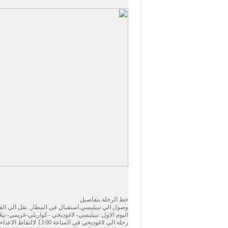
خط الرحلة بتفاصيل
وصول الي تبيليسي.استقبال في المطار. نقل الي الفن
اليوم الاول: تبيليسي- لاغوديخي –كواريلي-غريمي- تيل
رحلة الي لاغوديخي في الساعة 13:00 لالتقاط الاعداء الجدد من الحدود اذربيجان. هذا يستغرق حوالي 30-40 الدقيقة. ثم نذهب الي كواريلي