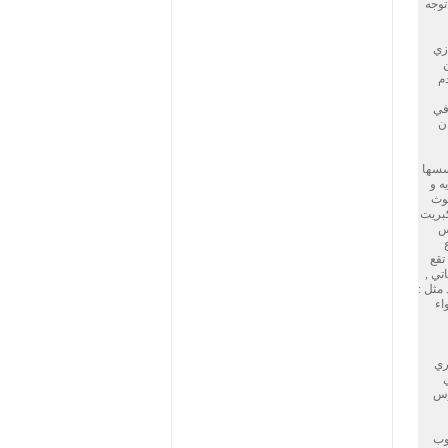
.ثم توجه
شافادزي
 من
م
في
ان
 اسسها
يه و
لوث
كبريت
لا (٤ق) تقع في نفس
ي, تقع
تي ,
مثل :
اء
ري
ي
ة التي بنيت في القرن 12 و مسجد من ق1752 و مدرس
مار.تقع في جنوب