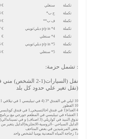
تكملة
سنغلي
€ 210
تكملة
ح ب*
€ 84
تكملة
ف ب**
€ 210
تكملة
4* p/p in دبلي/تويني
€ 67
تكملة
4* سنغلي
€ 167
تكملة
5* p/p in دبلي/تويني
€ 185
تكملة
5* سنغلي
€ 456
: تشمل حزمة:
(نقل تغير علي حدود كل بلد
10 ليلي في الفندق *3 (4 في تبيليسي 1 في تيلافي 1 في اخالتسيخي , 1 في كوتايسي, 2 في ميسطيا, 1 في باتومي.)
10 الفطور
4 الغداء(1 في فندق اخالتسيخي,1 في فندق كوتايسي, 2 في فندق ميسطيا )
1 العشاء في تبيليسي في المطعم جورجي مع برنامج فولكلوري.
تذوق النبيذ في كواريلي (3 اصناف) و في تسيناندالي(5 اصناف من النبيذ).
الدليل السياحي –الروسية-الانجلزية(الدليل يتغير من اي
بعض المرشيدين في بعض المتاحف
د1 زجاجة المياه المعدنية يوميا لشخص واحد