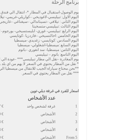
برنامج الرحلة
يوم الوصول-استقبال في المطار *- انتقال الي فندق 
اليوم الاول: تبيليسي-لاغوديخي –كواريلي-غريمي- تيل
اليوم الثاني : تيلافي –تسيناندالي –سيغناغي –غاريجي
اليوم الثالث :تبيليسي-متسخيتا
اليوم الرابع :تبيليسي- غوري- ابليستسيخي- بورجوم-
اليوم الخامس :اخالتسيخي –فاردزيا -كوتايسي
اليوم السادس :كوتايسي- زغديدي -ميسطيا
اليوم السابع :ميسطيا-اشغلولي- ميسطيا
اليوم الثامن: ميسطيا- سد انغوري –باتوم
اليوم التاسع: باتوم – تبيليسي
يوم المغادرة –نقل الي مطار تبيليسي*** -عودة الي
* نقل من المطار يحتوي في السعر لا يهم من اي بلد 
**نحن محتاج سياراة الجيب للانتقال من ميسطيا الي اشغولي, لازم تحمل معك 50 لاري.دليل
*** نقل من المطار يحتوي في السعر.
اسعار للفرد في غرفة دبلي-توين
عدد الأشخاص
1
غرفة لشخص واحد
€ 3267
2
الأشخاص
€ 1879
3
الأشخاص
€ 1498
4
الأشخاص
€ 1268
From 5
الأشخاص
€ 1099