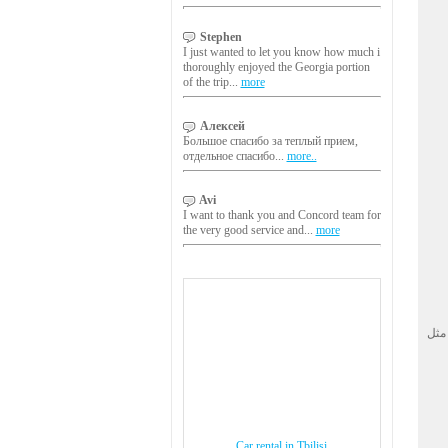
Stephen
I just wanted to let you know how much i
thoroughly enjoyed the Georgia portion
of the trip...
more
Алексей
Большое спасибо за теплый прием,
отдельное спасибо...
more..
Avi
I want to thank you and Concord team for
the very good service and...
more
 مثل
Car rental in Tbilisi