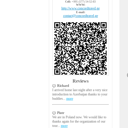
Cell:
+995 (577) 54-52-83
WWW:
http://www.concordtravel.ge
E-mail:
contact@concordtravel.ge
شخص)
Reviews
Richard
I arrived home last night after a very nice
introduction to Azerbaijan thanks to your
buddies...
more
Piotr
We are in Poland now. We would like to
thanks again for the organization of our
tour...
more