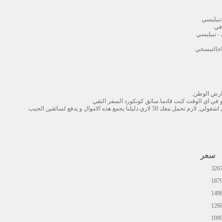
تبيليسي
افي
 - تبيليسي
 اخالتيسخي
 ارض الوطن.
و في اي الوقت كنت قادما.سائق كونكورد السفر التقي
نا يجمع هذه الاموال و يدفع لسائقين الجيب.
سعر