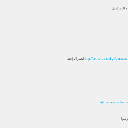
و السراويل.
http://concordtravel.ge/portal/
انظر الرابط.
http://currency.boo
وصول :