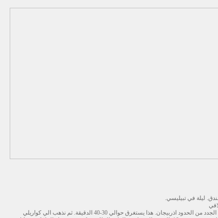
دق. ليلة في تبيليسي.
افي