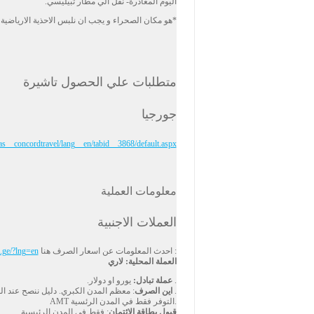
اليوم المغادرة- نفل الي مطار تبيليسي.
*هو مكان الصحراء و يجب ان نلبس الاحذية الارياضية 
متطلبات علي الحصول تاشيرة
جورجيا
alias__concordtravel/lang__en/tabid__3868/default.aspx
معلومات العملية
العملات الاجنبية
: احدث المعلومات عن اسعار الصرف هنا
m.ge/?lng=en
العملة المحلية: لاري
.
عملة تبادل:
يورو او دولار.
.
اين الصرف
: معظم المدن الكبري. دليل ننصح عند ال
.التوفر فقط في المدن الرئسية AMT
قبول بطاقة الائتمان
: فقط في المدن الرئيسية