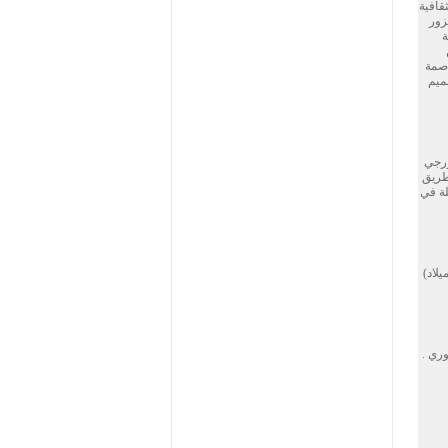
قافية
زور
ة
يطي . من 978 حتي1122 انها كانت عاصمة
جورجي.تصميم
 الجورجي
لطريق
لة في
7-12 ق) ثم زيارة كنيسة سانت جورج ناكيفاري(1130 قبل الميلاد)
وري .