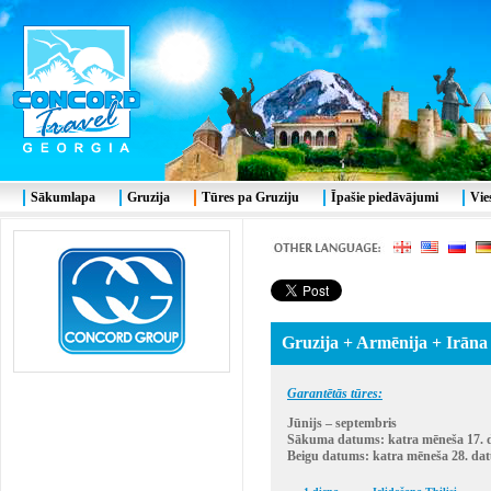
Sākumlapa
Gruzija
Tūres pa Gruziju
Īpašie piedāvājumi
Vie
Gruzija + Armēnija + Irāna
Garantētās tūres:
Jūnijs – septembris
Sākuma datums: katra mēneša 17.
Beigu datums: katra mēneša 28. da