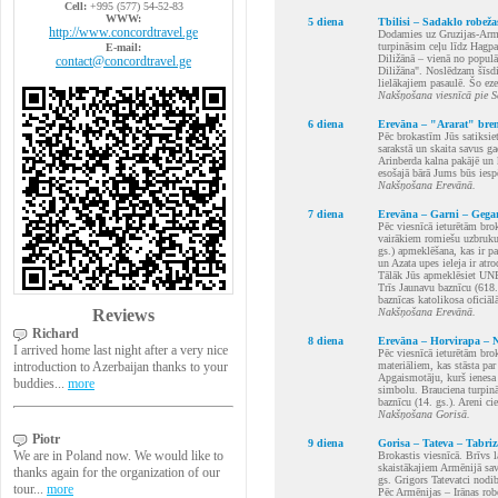
Cell:
+995 (577) 54-52-83
WWW:
5 diena
Tbilisi – Sadaklo robeža
http://www.concordtravel.ge
Dodamies uz Gruzijas-Armēn
turpināsim ceļu līdz Hagp
E-mail:
Diližānā – vienā no populā
contact@concordtravel.ge
Diližāna". Noslēdzam šīsdie
lielākajiem pasaulē. Šo eze
Nakšņošana viesnīcā pie S
6 diena
Erevāna – "Ararat" bren
Pēc brokastīm Jūs satiksiet
sarakstā un skaita savus g
Arinberda kalna pakājē un k
esošajā bārā Jums būs iesp
Nakšņošana Erevānā.
7 diena
Erevāna – Garni – Gegar
Pēc viesnīcā ieturētām bro
vairākiem romiešu uzbrukum
gs.) apmeklēšana, kas ir p
un Azata upes ieleja ir a
Tālāk Jūs apmeklēsiet UNE
Trīs Jaunavu baznīcu (618.
baznīcas katolikosa oficiāl
Reviews
Nakšņošana Erevānā.
Richard
8 diena
Erevāna – Horvirapa – N
I arrived home last night after a very nice
Pēc viesnīcā ieturētām bro
introduction to Azerbaijan thanks to your
materiāliem, kas stāsta par
Apgaismotāju, kurš ienesa 
buddies...
more
simbolu. Brauciena turpinā
baznīcu (14. gs.). Areni c
Nakšņošana Gorisā.
Piotr
9 diena
Gorisa – Tateva – Tabriz
We are in Poland now. We would like to
Brokastis viesnīcā. Brīvs l
skaistākajiem Armēnijā sava
thanks again for the organization of our
gs. Grigors Tatevatci nodib
tour...
more
Pēc Armēnijas – Irānas rob