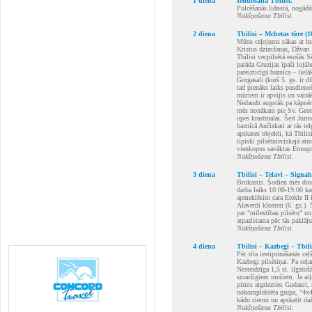
1 diena
Ielidošana Tbilisi.
Pulcēšanās lidostā, nogādā
Nakšņošana Tbilisi.
2 diena
Tbilisi – Mchetas tūre (
Mūsu ceļojums sākas ar br
Kristus dzimšanas, Džvari k
Tbilisi vecpilsētā esošās S
parāda Gruzijas īpaši lojā
pareizticīgā baznīca – liel
Gorgasali (kurš 5. gs. ir di
tad pienāks laiks pusdieno
mūriem ir apvijis un vairā
Nedaudz augstāk pa kāpnēm 
mēs nonākam pie Sv. Georgi
upes krastmalai. Šeit Jums 
baznīcā Ančiskati ar tās t
apskates objekti, kā Tbilis
tipiski pilsētnieciskajā at
vienkopus savāktas Etnogr
Nakšņošana Tbilisi.
3 diena
Tbilisi – Telavi – Signah
Brokastis. Šodien mēs dosi
darba laiks 10:00-19:00 ka
apmeklēsim cara Erekle II 
Alaverdi klosteri (6. gs.)
par "mīlestības pilsētu" u
atpazīstama pēc tās paklāj
Nakšņošana Tbilisi.
4 diena
Tbilisi – Kazbegi – Tbil
Pēc rīta iestiprināšanās c
Kazbegi pilsētiņai. Pa ceļ
Nesteidzīga 1,5 st. ilgstoš
smaržīgiem mežiem. Ja atļ
pirms atgriezties Gudauri,
nokomplektēta grupa, "4x4
kādu ciemu un apskatīt daž
Nakšņošana Tbilisi.