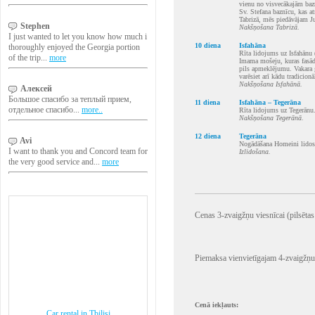
vienu no visvecākajām ba
Sv. Stefana baznīcu, kas a
Tabrizā, mēs piedāvājam J
Stephen
Nakšņošana Tabrizā.
I just wanted to let you know how much i
10 diena
Isfahāna
thoroughly enjoyed the Georgia portion
Rīta lidojums uz Isfahānu (
of the trip...
more
Imama mošeju, kuras fasāde
pils apmeklējumu. Vakara g
varēsiet arī kādu tradicion
Nakšņošana Isfahānā.
Алексей
Большое спасибо за теплый прием,
11 diena
Isfahāna – Tegerāna
отдельное спасибо...
more..
Rīta lidojums uz Tegerānu
Nakšņošana Tegerānā.
12 diena
Tegerāna
Avi
Nogādāšana Homeini lidos
I want to thank you and Concord team for
Izlidošana.
the very good service and...
more
Cenas 3-zvaigžņu viesnīcai (pilsēta
Piemaksa vienvietīgajam 4-zvaigžņu
Cenā iekļauts:
Car rental in Tbilisi