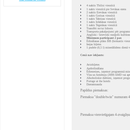
4 naktis Tbilisi viesnīcā
1 nakts viesnīcā pie Sevānas ezera
2 naktis Erevānas viesnīcā
1 nakts Gorisas viesnīcā
1 nakts Tabrizas viesnīcā
1 nakts Isfahānas viesnīcā
1 nakts Tegerānas viesnīcā
Transfēri no/uz lidostu
Transporta pakalpojumi pēc program
Angliski / krieviski runājošs kultūra
Minimum participant 2 pax
Ēdināšanas plāns BB (brokastis viesn
Ieejas biļetes
1 pudele (0,5 l) minerālūdens dienā v
Cenā nav iekļauts:
Aviobiļetes
Apdrošināšana
Ēdienreizes, izņemot programmā minē
Vīza uz Armēniju (3000 AMD vai ap
Alkoholiskie dzērieni, izņemot pro
Portage at the hotels
Dzeramnauda
Papildus piemaksas:
Piemaksa "double/twin" numuram 4-
Piemaksa vienvietīgajam 4-zvaigžņ