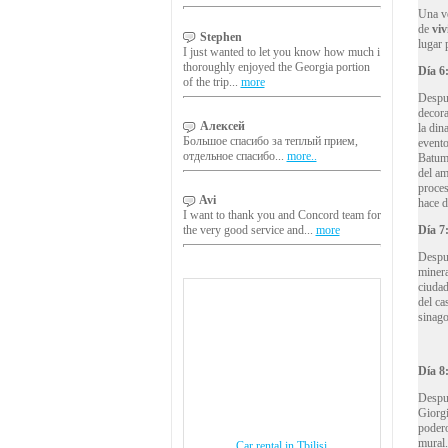
Una v
de
viv
Stephen
lugar 
I just wanted to let you know how much i
thoroughly enjoyed the Georgia portion
Día 6
of the trip...
more
Despu
decora
Алексей
la din
Большое спасибо за теплый прием,
evento
отдельное спасибо...
more..
Batumi
del am
proces
Avi
hace d
I want to thank you and Concord team for
D
ía
7:
the very good service and...
more
Despue
minera
ciudad
del ca
sinago
D
ía
8
Despu
Giorgi
podero
mural.
Car rental in Tbilisi