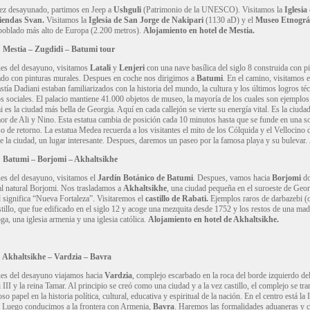
ez desayunado, partimos en Jeep a
Ushguli
(Patrimonio de la UNESCO). Visitamos la
Iglesi
iendas Svan.
Visitamos la
Iglesia de San Jorge de Nakipari
(1130 aD) y el
Museo Etnográ
poblado más alto de Europa (2.200 metros).
Alojamiento en hotel de Mestia.
: Mestia – Zugdidi – Batumi tour
es del desayuno, visitamos
Latali
y
Lenjeri
con una nave basílica del siglo 8 construida con pi
do con pinturas murales. Despues en coche nos dirigimos a
Batumi
. En el camino, visitamos 
astía Dadiani estaban familiarizados con la historia del mundo, la cultura y los últimos logros t
s sociales. El palacio mantiene 41.000 objetos de museo, la mayoría de los cuales son ejemplos 
 es la ciudad más bella de Georgia. Aquí en cada callejón se vierte su energía vital. Es la ciuda
or de Ali y Nino. Esta estatua cambia de posición cada 10 minutos hasta que se funde en una s
o de retorno. La estatua Medea recuerda a los visitantes el mito de los Cólquida y el Vellocino 
e la ciudad, un lugar interesante. Despues, daremos un paseo por la famosa playa y su bulevar.
 Batumi – Borjomi – Akhaltsikhe
s del desayuno, visitamos el
Jardín Botánico de Batumi
. Despues, vamos hacia
Borjomi
do
l natural Borjomi. Nos trasladamos a
Akhaltsikhe
, una ciudad pequeña en el suroeste de Geor
 significa “Nueva Fortaleza”. Visitaremos el
castillo de Rabati.
Ejemplos raros de darbazebi (c
stillo, que fue edificado en el siglo 12 y acoge una mezquita desde 1752 y los restos de una mad
ga, una iglesia armenia y una iglesia católica.
Alojamiento en hotel de Akhaltsikhe.
:
Akhaltsikhe – Vardzia – Bavra
es del desayuno viajamos hacia
Vardzia
, complejo escarbado en la roca del borde izquierdo de
 III y la reina Tamar. Al principio se creó como una ciudad y a la vez castillo, el complejo se 
so papel en la historia política, cultural, educativa y espiritual de la nación. En el centro está l
 Luego conducimos a la frontera con Armenia,
Bavra
. Haremos las formalidades aduaneras y c