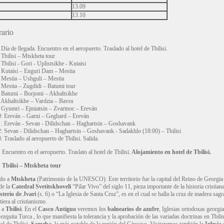
13.09
13.10
rario
 Día de llegada. Encuentro en el aeropuerto. Traslado al hotel de Tbilisi.
 Tbilisi – Mtskheta tour
 Tbilisi - Gori - Uplistsikhe - Kutaisi
 Kutaisi – Enguri Dam – Mestia
: Mestia – Ushguli – Mestia
 Mestia – Zugdidi – Batumi tour
 Batumi – Borjomi – Akhaltsikhe
 Akhaltsikhe – Vardzia – Bavra
 Gyumri – Ejmiatsin – Zvartnoc – Ereván
: Ereván – Garni – Geghard – Ereván
: Ereván - Sevan - Dilidschan – Haghartsin – Goshavank
: Sevan - Dilidschan – Haghartsin – Goshavank - Sadakhlo (18:00) – Tbilisi
: Traslado al aeropuerto de Tbilisi. Salida.
:
Encuentro en el aeropuerto. Traslato al hotel de Tbilisi.
Alojamiento en hotel de Tbilisi.
 Tbilisi – Mtskheta tour
ado a
Mtskheta
(Patrimonio de la UNESCO). Este territorio fue la capital del Reino de Georgia 
 de la
Catedral
Svetitskhoveli
“Pilar Vivo” del siglo 11, pieza importante de la historia cristiana
terio de Jvari
(s. 6) o “La Iglesia de Santa Cruz”, es en el cual se halla la cruz de madera sa
tiera al cristianismo.
a a
Tbilisi
. En el
Casco
Antiguo
veremos los
balnearios de azufre
, Iglesias ortodoxas georgi
zquita Turca , lo que manifiesta la tolerancia y la aprobación de las variadas doctrinas en Tbi