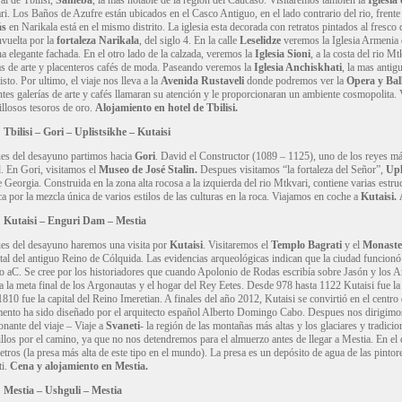
al de Tbilisi,
Sameba
, la más notable de la región del Cáucaso. Visitaremos también la
Iglesia
i. Los Baños de Azufre están ubicados en el Casco Antiguo, en el lado contrario del rio, frente
ás
en Narikala está en el mismo distrito. La iglesia esta decorada con retratos pintados al fresco 
nvuelta por la
fortaleza Narikala
, del siglo 4. En la calle
Leselidze
veremos la Iglesia Armenia 
a elegante fachada. En el otro lado de la calzada, veremos la
Iglesia Sioni
, a la costa del rio M
as de arte y placenteros cafés de moda. Paseando veremos la
Iglesia Anchiskhati
, la mas antig
isto. Por ultimo, el viaje nos lleva a la
Avenida Rustaveli
donde podremos ver la
Opera y Ball
ntes galerías de arte y cafés llamaran su atención y le proporcionaran un ambiente cosmopolita.
llosos tesoros de oro.
Alojamiento en hotel de Tbilisi.
 Tbilisi – Gori – Uplistsikhe – Kutaisi
es del desayuno partimos hacia
Gori
. David el Constructor (1089 – 1125), uno de los reyes má
. En Gori, visitamos el
Museo de José Stalin.
Despues visitamos “la fortaleza del Señor”,
Upl
e Georgia. Construida en la zona alta rocosa a la izquierda del rio Mtkvari, contiene varias est
a por la mezcla única de varios estilos de las culturas en la roca. Viajamos en coche a
Kutaisi.
:
Kutaisi – Enguri Dam – Mestia
es del desayuno haremos una visita por
Kutaisi
. Visitaremos el
Templo
Bagrati
y el
Monaste
ital del antiguo Reino de Cólquida. Las evidencias arqueológicas indican que la ciudad funcion
o aC. Se cree por los historiadores que cuando Apolonio de Rodas escribía sobre Jasón y los Ar
a la meta final de los Argonautas y el hogar del Rey Eetes. Desde 978 hasta 1122 Kutaisi fue la 
1810 fue la capital del Reino Imeretian. A finales del año 2012, Kutaisi se convirtió en el centr
ento ha sido diseñado por el arquitecto español Alberto Domingo Cabo. Despues nos dirigimo
nante del viaje – Viaje a
Svaneti
- la región de las montañas más altas y los glaciares y tradi
llos por el camino, ya que no nos detendremos para el almuerzo antes de llegar a Mestia. En el
tros (la presa más alta de este tipo en el mundo). La presa es un depósito de agua de las pint
ti.
Cena y alojamiento en Mestia.
:
Mestia – Ushguli – Mestia