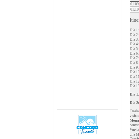
01.09
01.10
Itine
Día 1:
Día 2:
Día 3:
Día 4:
Día 5
Día 6:
Día 7:
Día 8:
Día 9:
Día 10
Día 11
Día 12
Día 13
Día 1
Día 2:
Trasl
visita
Monas
convir
Vuelt
una Me