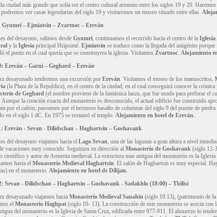
a ciudad más grande que solía ser el centro cultural armenio entre los siglos 19 y 20. Haremos
podremos ver casas legendarias del siglo 19 y visitaremos un museo situado entre ellas.
Aloja
:
Gyumri – Ejmiatsin – Zvartnoc – Ereván
es del desayuno, salimos desde
Gyumri
, continuamos el recorrido hacia el centro de la
Iglesi
ral
y la
Iglesia
principal Hripsimé.
Ejmiatsin
se traduce como la llegada del unigénito porque 
ló el punto en el cual quería que se construyera la iglesia. Visitamos
Zvartnoc
.
Alojamiento en
: Ereván – Garni – Geghard – Ereván
ez desayunado tendremos una excursión por
Ereván
. Visitamos el museo de los manuscritos,
ria
(la Plaza de la Republica), en el centro de la ciudad, en el cual conseguirá conocer la crónica
terio de Geghard
(el nombre proviene de la fantástica lanza, que fue usado para perforar el c
. Aunque la creación exacta del monasterio es desconocido, el actual edificio fue construido a
ta por el cañón, paseamos por el hermoso basalto de columnas del siglo 9 del puente de piedra 
o en el siglo 1 dC. En 1975 se restauró el templo.
Alojamiento en hotel de Ereván.
: Ereván - Sevan - Dilidschan – Haghartsin – Goshavank
s del desayuno viajamos hacia el
Lago Sevan
, una de las lagunas a gran altura a nivel mundi
de vacaciones muy conocido. Seguimos en dirección al
Monasterio de Goshavank
(siglo 12-3
 científico y autor de Armenia medieval. La estructura mas antigua del monasterio es la Iglesia
amos hasta el
Monasterio Medieval Haghartsin
. El salón de Haghartsin es muy especial. Ha
as) en el monasterio.
Alojamiento en hotel de Dilijan.
: Sevan - Dilidschan – Haghartsin – Goshavank - Sadakhlo
(18:00) – Tbilisi
ez desayunado viajamos hacia
Monasterio Medieval Sanahin
(siglo 10.13), (patrimonio de l
mos el
Monasterio Haghpat
(siglo 10- 13). La construcción de este monasterio se asocia con la
tigua del monasterio es la Iglesia de Santa Cruz, edificada entre 977-911. El almuerzo lo tendr