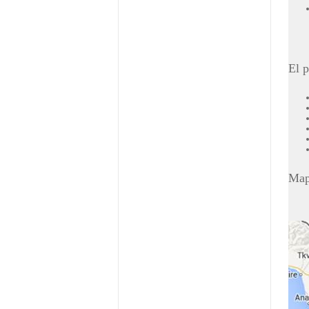
El p
Map