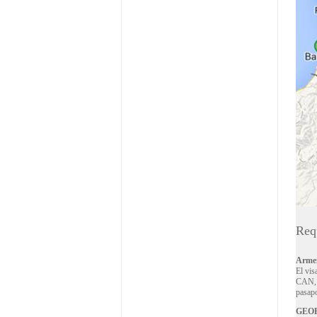
Requ
Arme
El vis
CAN, A
pasapo
GEO