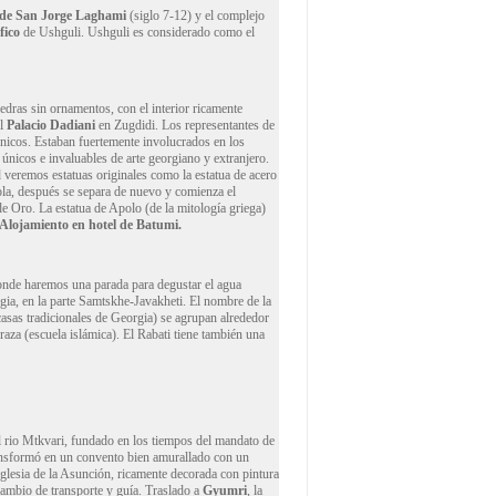
a de San Jorge Laghami
(siglo 7-12) y el complejo
fico
de Ushguli. Ushguli es considerado como el
edras sin ornamentos, con el interior ricamente
el
Palacio
Dadiani
en Zugdidi. Los representantes de
écnicos. Estaban fuertemente involucrados en los
únicos e invaluables de arte georgiano y extranjero.
d veremos estatuas originales como la estatua de acero
ola, después se separa de nuevo y comienza el
de Oro. La estatua de Apolo (de la mitología griega)
Alojamiento en hotel de Batumi.
nde haremos una parada para degustar el agua
gia, en la parte Samtskhe-Javakheti. El nombre de la
asas tradicionales de Georgia) se agrupan alrededor
raza (escuela islámica). El Rabati tiene también una
l rio Mtkvari, fundado en los tiempos del mandato de
transformó en un convento bien amurallado con un
a Iglesia de la Asunción, ricamente decorada con pintura
ambio de transporte y guía. Traslado a
Gyumri
, la