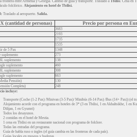
la frontera entre Armenia y Georgia. Cambio de guía y transporte. Traslado a
Tbilisi
. Cena en Tb
áculo folclórico.
Alojamiento en hotel de Tbilisi.
3:
Traslado al aeropuerto.
Salida.
X (cantidad de personas)
Precio por persona en Eu
3683
2193
1735
1535
ir de 5 Pax
1348
e suplemento
273
L suplemento
138
ngle suplemento
460
L suplemento
308
ngle suplemento
663
edia Pensión)
130
ensión Completa)
248
cio incluye:
Transporte (Coche (1-2 Pax) /Minivan (3-5 Pax)/ Minibús (6-14 Pax) /Bus (14+ Pax)) (el tran
Alojamiento acorde con el programa en hoteles de 3* (3 en Tbilisi, 1 en Akhaltsikhe, 1 en Ku
Dilijan, 1 en Gyumri)
Todos los desayunos.
2 comidas en el hotel de Mestia.
1 cena en Tbilisi en un restaurante nacional con programa de folclore.
Todas las entradas del programa.
Guía de habla ruso o ingles (el guía cambia en las fronteras de cada país).
Guías locales en museos y bodegas.