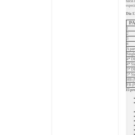
hacia 
espect
Día 1
PA
1
2
3
4
A part
Singl
4* DB
4* Si
5* DB
5* Si
HB (M
FB (P
El pre