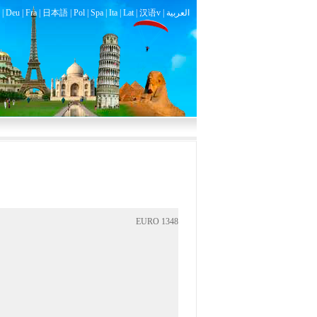
|
Deu
|
Fra
|
日本語
|
Pol
|
Spa
|
Ita
|
Lat
|
汉语v |
العربية
EURO 1348