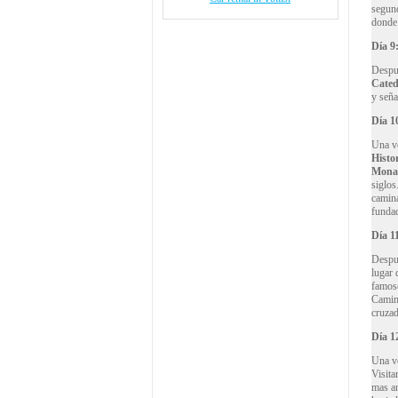
segund
donde 
Día 9
Despu
Cated
y seña
D
ía
10
Una v
Histo
Monas
siglos
camina
fundad
D
ía
11
Despue
lugar 
famoso
Camin
cruzad
D
ía
12
Una v
Visita
mas an