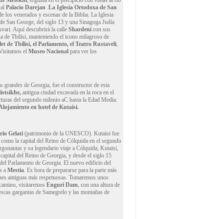
 de Metekhi
, erguida en el precipicio con vistas al rio
 al
Palacio
Darejan
.
La Iglesia Ortodoxa de San
de los venerados y escenas de la Biblia. La Iglesia
de San George, del siglo 13 y una Sinagoga Judía
tkvari. Aquí descubrirá la calle
Shardeni
con sus
ua de Tbilisi, manteniendo el icono milagroso de
et de Tbilisi, el Parlamento, el Teatro Rustaveli
,
 Visitamos el
Museo Nacional
para ver los
s grandes de Georgia, fue el constructor de esta
istsikhe,
antigua ciudad excavada en la roca en el
ructuras del segundo milenio aC hasta la Edad Media.
Alojamiento en hotel de Kutaisi.
rio
Gelati
(patrimonio de la UNESCO). Kutaisi fue
ó como la capital del Reino de Cólquida en el segundo
gonautas y su legendario viaje a Cólquida, Kutaisi,
capital del Reino de Georgia, y desde el siglo 15
o del Parlamento de Georgia. El nuevo edificio del
s a
Mestia
. Es hora de prepararse para la parte más
ciones antiguas más respetuosas. Tomaremos unos
 camino, visitaremos
Enguri
Dam
, con una altura de
orescas gargantas de Samegrelo y las montañas de