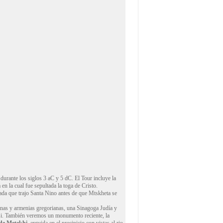
durante los siglos 3 aC y 5 dC. El Tour incluye la
 en la cual fue sepultada la toga de Cristo.
grada que trajo Santa Nino antes de que Mtskheta se
anas y armenias gregorianas, una Sinagoga Judía y
lisi. También veremos un monumento reciente, la