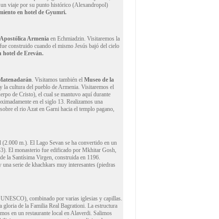
 un viaje por su punto histórico (Alexandropol)
miento en hotel de Gyumri.
a Apostólica Armenia
en Echmiadzin. Visitaremos la
fue construido cuando el mismo Jesús bajó del cielo
 hotel de Ereván.
Matenadarán
. Visitamos también el
Museo de la
 y la cultura del pueblo de Armenia. Visitaremos el
uerpo de Cristo), el cual se mantuvo aquí durante
proximadamente en el siglo 13. Realizamos una
sobre el rio Azat en Garni hacia el templo pagano,
al (2.000 m.). El Lago Sevan se ha convertido en un
3). El monasterio fue edificado por Mkhitar Gosh,
 de la Santísima Virgen, construida en 1196.
y una serie de khachkars muy interesantes (piedras
a UNESCO), combinado por varias iglesias y capillas.
 gloria de la Familia Real Bagrationi. La estructura
emos en un restaurante local en Alaverdi. Salimos