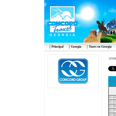
Principal
Georgia
Tours en Georgia
Patri
01.04
01.05
01.06
01.07
01.08