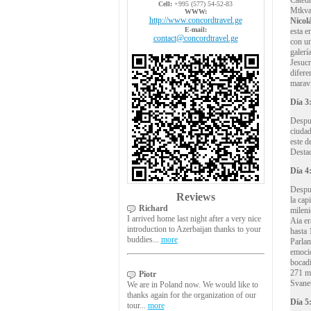
Catedr
Cell:
+995 (577) 54-52-83
Mtkvar
WWW:
http://www.concordtravel.ge
Nicol
E-mail:
esta e
contact@concordtravel.ge
con un
galerí
Jesucr
difere
maravi
Día 3:
Despu
ciudad
este d
Destac
D
ía
4
Despu
Reviews
la cap
Richard
mileni
I arrived home last night after a very nice
Aia er
introduction to Azerbaijan thanks to your
hasta 
buddies...
more
Parlam
emocio
bocadi
271 me
Piotr
Svane
We are in Poland now. We would like to
thanks again for the organization of our
D
ía
5
tour...
more