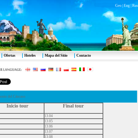
Geo
|
Eng
|
Rus
Ofertas
Hoteles
Mapa del Sitio
Contacto
monio del Cáucaso
Inicio tour
Final tour
13.04
13.05
13.06
13.07
13.08