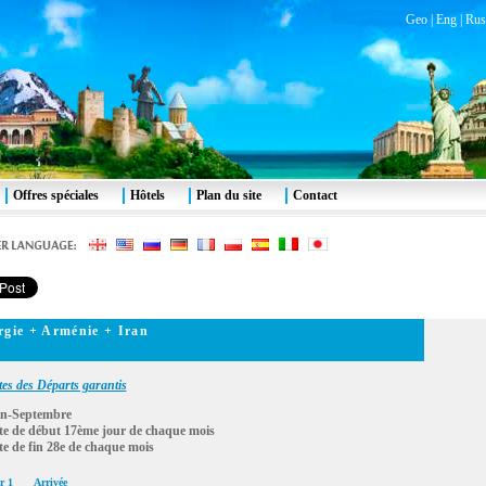
Geo
|
Eng
|
Rus
Offres spéciales
Hôtels
Plan du site
Contact
gie + Arménie + Iran
es des Départs garantis
in-Septembre
e de début 17ème jour de chaque mois
e de fin 28e de chaque mois
r 1
Arrivée