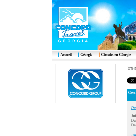
Accueil
Géorgie
Circuits en Géorgie
Géor
Dat
Ju
Dat
Dat
Jou