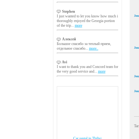
Stephen
I just wanted to let you know how much i
Jou
thoroughly enjoyed the Georgia portion
of the trip...
more
Алексей
Большое спасибо за теплый прием,
Jou
отдельное спасибо...
more..
Avi
I want to thank you and Concord team for
the very good service and...
more
Jou
Jou
Tar
Car rental in Tbilisi