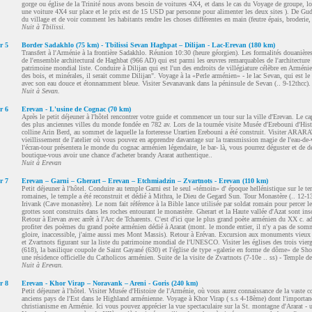
gorge ou église de la Trinité nous avons besoin de voitures 4X4, et dans le cas du Voyage de groupe, l
une voiture 4X4 sur place et le prix est de 15 USD par personne pour alimenter les deux sites ). De Guda
du village et de voir comment les habitants rendre les choses différentes en main (feutre épais, broderie,
Nuit à Tbilissi.
r 5
Border Sadakhlo (75 km) - Tbilissi Sevan Haghpat – Dilijan - Lac-Erevan (180 km)
Transfert à l'Arménie à la frontière Sadakhlo. Réunion 10:30 (heure géorgien). Les formalités douanières
de l'ensemble architectural de Haghbat (966 AD) qui est parmi les œuvres remarquables de l'architectur
patrimoine mondial liste. Conduire à Dilijan qui est l'un des endroits de villégiature célèbre en Arméni
des bois, et minérales, il serait comme Dilijan". Voyage à la «Perle arménien» - le lac Sevan, qui est le
avec son eau douce et étonnamment bleue. Visiter Sevanavank dans la péninsule de Sevan (.. 9-12thcc).
Nuit à Sevan.
r 6
Erevan - L'usine de Cognac (70 km)
Après le petit déjeuner à l'hôtel rencontrer votre guide et commencer un tour sur la ville d'Erevan. Le c
des plus anciennes villes du monde fondée en 782 av. Lors de la tournée visite Musée d'Erebouni d'Histo
colline Arin Berd, au sommet de laquelle la forteresse Urartien Erebouni a été construit. Visiter ARARAT
vieillissement de l'atelier où vous pouvez en apprendre davantage sur la transmission magie de l'eau-de
l'écran-tour présentera le monde du cognac arménien légendaire, le bar- là, vous pourrez déguster et de d
boutique-vous avoir une chance d'acheter brandy Ararat authentique..
Nuit à Erevan
r 7
Erevan – Garni – Gherart – Erevan – Etchmiadzin – Zvartnots - Erevan (110 km)
Petit déjeuner à l'hôtel. Conduire au temple Garni est le seul «témoin» d' époque hellénistique sur le te
romaines, le temple a été reconstruit et dédié à Mithra, le Dieu de Gegard Sun. Tour Monastère (.. 1
Irivank (Cave monastère). Le nom fait référence à la Bible lance utilisée par soldat romain pour percer l
grottes sont construits dans les roches entourant le monastère. Gherart et la Haute vallée d'Azat sont i
Retour à Erevan avec arrêt à l'Arc de Tcharents. C'est d'ici que le plus grand poète arménien du XX c. a
profiter des poèmes du grand poète arménien dédié à Ararat (mont. le monde entier, il n'y a pas de som
gloire, inaccessible, j'aime aussi mes Mont Massis). Retour à Erévan. Excursion aux monuments vieux d
et Zvartnots figurant sur la liste du patrimoine mondial de l'UNESCO. Visiter les églises des trois vie
(618), la basilique coupole de Saint Gayané (630) et l'église de type «galerie en forme de dôme» de Sh
une résidence officielle du Catholicos arménien. Suite de la visite de Zvartnots (7-10e .. ss) - Temple d
Nuit à Erevan.
r 8
Erevan - Khor Virap – Noravank – Areni - Goris (240 km)
Petit déjeuner à l'hôtel. Visiter Musée d'Histoire de l'Arménie, où vous aurez connaissance de la vaste co
anciens pays de l'Est dans le Highland arménienne. Voyage à Khor Virap ( s.s 4-18ème) dont l'importance 
christianisme en Arménie. Ici vous pouvez apprécier la vue spectaculaire sur la St. montagne d'Ararat -