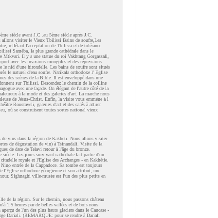
me siècle avant J.C .au 5ème siècle après J.C.
 allons visiter le Vieux Tbilissi Bains de soufre,Les
, reflétant l'acceptation de Tbilissi et de tolérance
ilissi Saméba, la plus grande cathédrale dans le
re Mtkvari. Il y a une statue du roi Vakhtang Gorgassali,
rapport avec les invasions mongoles et des répressions
e le nid d'une hirondelle. Les bains de soufre sont situés
rès le naturel d'eau soufre. Narikala orthodoxe l' Eglise
ques des scènes de la Bible. Il est enveloppé dans une
 donnent sur Tbilissi. Descendez le chemin de la colline
agogue avec une façade. On élégant de l'autre côté de la
haleureux à la mode et des galeries d'art. La marche nous
culeuse de Jésus-Christ. Enfin, la visite vous emmène à l
éâtre Roustaveli, galeries d'art et des cafés à attirer
eu, où se construisent toutes sortes national vieux
s de vins dans la région de Kakheti. Nous allons visiter
tes de dégustation de vin) à Tsinandali. Visite de la
iques de date de Telavi retour à l'âge du bronze.
siècle. Les jours survivant cathédrale fait partie d'un
itadelle royale et l'Eglise des Archanges - en Kakhétie.
- Nino entrée de la Cappadoce. Sa tombe est toujours
e l'Église orthodoxe géorgienne et son attribut, une
our. Sighnaghi ville-musée est l'un des plus petits en
lle de la région. Sur le chemin, nous passons château
'à 1,5 heures par de belles vallées et de bois nous
 aperçu de l'un des plus hauts glaciers dans le Caucase -
orge Dariali. (REMARQUE: pour se rendre à Dariali