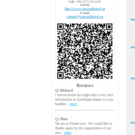
Cell:
+995 (577) 54-52-83
WWW:
http://www.concordtravel.ge
E-mail:
contact@concordtravel.ge
Jou
Jou
Jou
Reviews
Richard
I arrived home last night after a very nice
introduction to Azerbaijan thanks to your
buddies...
more
Piotr
Jou
We are in Poland now. We would like to
thanks again for the organization of our
tour...
more