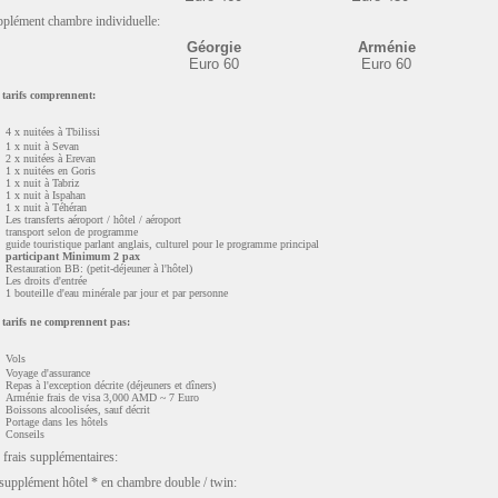
plément chambre individuelle:
Géorgie
Arménie
Euro 60
Euro 60
 tarifs comprennent:
4 x nuitées à Tbilissi
1 x nuit à Sevan
2 x nuitées à Erevan
1 x nuitées en Goris
1 x nuit à Tabriz
1 x nuit à Ispahan
1 x nuit à Téhéran
Les transferts aéroport / hôtel / aéroport
transport selon de programme
guide touristique parlant anglais, culturel pour le programme principal
participant Minimum 2 pax
Restauration BB: (petit-déjeuner à l'hôtel)
Les droits d'entrée
1 bouteille d'eau minérale par jour et par personne
 tarifs ne comprennent pas:
Vols
Voyage d'assurance
Repas à l'exception décrite (déjeuners et dîners)
Arménie frais de visa 3,000 AMD ~ 7 Euro
Boissons alcoolisées, sauf décrit
Portage dans les hôtels
Conseils
 frais supplémentaires:
supplément hôtel * en chambre double / twin: