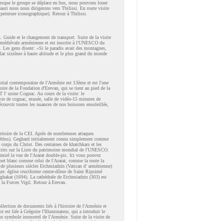
orsque le groupe se déplace en bus, nous pouvons louer
uri nous nous dirigerons vers Tbilissi. En route visite
 peinture iconographique). Retour à Tbilissi.
. Guide et le changement de transport. Suite de la visite
e médiévale arménienne et est inscrite à l'UNESCO du
e. Les gens disent: «Si le paradis avait des montagnes,
 lac sixième à haute altitude et le plus grand du monde
apital contemporaine de l'Arménie est 13ème et est l'une
ire de la Fondation d'Erevan, qui se tient au pied de la
 l' usine Cognac. Au cours de la visite: le
-vie de cognac, musée, salle de vidéo-15 minutes de
écouvrir toutes les nuances de nos boissons ensoleillée,
rritoire de la CEI. Après de nombreuses attaques
2-13thss). Geghard initialement connu simplement comme
e corps du Christ. Des centaines de khatchkars et les
nscrits sur la Liste du patrimoine mondial de l'UNESCO.
dmiré la vue de l'Ararat double-pic. Ici vous pouvez
met blanc comme celui de l'Ararat, comme la route la
e plusieurs siècles Etchmiadzin (Vatican d' arménienne)
rges: église cruciforme centre-dôme de Saint Ripsimé
oghakat (1694). La cathédrale de Etchmiadzin (303) est
e la Forces Vigil. Retour à Erevan.
llection de documents liés à l'histoire de l'Arménie et
est liée à Grégoire l'Illuminateur, qui a introduit le
 un symbole immortel de l'Arménie. Suite de la visite de