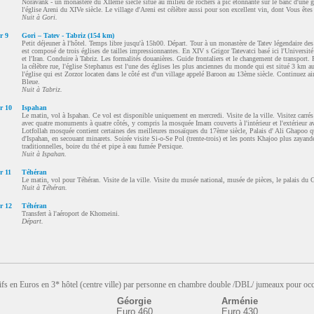
Noravank - un monastère du XIIème siècle situé au milieu de rochers à pic étonnante sur le banc d'une g
l'église Areni du XIVe siècle. Le village d'Areni est célèbre aussi pour son excellent vin, dont Vous ête
Nuit à Gori.
r 9
Gori – Tatev - Tabriz (154 km)
Petit déjeuner à l'hôtel. Temps libre jusqu'à 15h00. Départ. Tour à un monastère de Tatev légendaire de
est composé de trois églises de tailles impressionnantes. En XIV s Grigor Tatevatci basé ici l'Université d
et l'Iran. Conduire à Tabriz. Les formalités douanières. Guide frontaliers et le changement de transport.
la célèbre rue, l'église Stephanus est l'une des églises les plus anciennes du monde qui est situé 3 km au 
l'église qui est Zorzor locaten dans le côté est d'un village appelé Baroon au 13ème siècle. Continuez ai
Bleue.
Nuit à Tabriz.
r 10
Ispahan
Le matin, vol à Ispahan. Ce vol est disponible uniquement en mercredi. Visite de la ville. Visitez carré
avec quatre monuments à quatre côtés, y compris la mosquée Imam couverts à l'intérieur et l'extérieur a
Lotfollah mosquée contient certaines des meilleures mosaïques du 17ème siècle, Palais d' Ali Ghapoo qui a
d'Ispahan, en secouant minarets. Soirée visite Si-o-Se Pol (trente-trois) et les ponts Khajoo plus zayan
traditionnelles, boire du thé et pipe à eau fumée Persique.
Nuit à Ispahan.
r 11
Téhéran
Le matin, vol pour Téhéran. Visite de la ville. Visite du musée national, musée de pièces, le palais du 
Nuit à Téhéran.
r 12
Téhéran
Transfert à l'aéroport de Khomeini.
Départ.
ifs en Euros en 3* hôtel (centre ville) par personne en chambre double /DBL/ jumeaux pour occ
Géorgie
Arménie
Euro 460
Euro 430