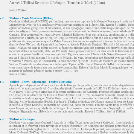
Arrivée à Tbilissi.Rencontre à l'aéroport. Transfert à l'hôtel. (20 km)
Nuit à Tbilissi.
r 2
Tbilissi - Visite Mtskheta (100km)
Conduire à Mtskheta (UNESCO patrimoine), une ancienne capitale de la Géorgie Royaume à partir du 3è
Monastère de Jvari (6e s.); cathédrale Svetitskhoveli construite au 11ème siècle. Retour à Tbilissi. Nous
églises orthodoxe géorgienne et arménienne, et une synagogue juive et une partie turque mosquée de l'autre
entre les religions. Nous pouvons également voir un monument des dernières années, la cathédrale de Tb
Caucase. Tour comprend les lieux suivants: Metekhi Eglise est érigé sur la falaise, surplombant la riviè
fondateur de Tbilissi, en face de l'église. L'église remonte au 12ème siècle et a une histoire variée, en 
politiques de l'empire soviétique. Le Palais Darejani très coloré est également situé sur la falaise, comm
dans le Vieux Tbilissi, de l'autre côté du fleuve, en face de Palais de Darejani. Tbilissi a été nommé d'ap
Saint- Nikolas est dans le même district. L'église est meublée avec des portraits des martyrs et des fres
forteresse défensive Narikala, établi au IVe siècle. Nous pouvons monter les escaliers de la forteresse et
et sur la rue pavée Leselidzé, nous rencontrons l' Eglise arménienne 13ème siècle Saint- George et la syn
rue est l' Eglise Sioni menant à la rive de la Mtkvari. Ici vous découvrirez rue Shardeni avec ses cafés c
viendrons à travers l'église Anchiskhati, la plus ancienne église de Tbilissi de maintien de l'icône mira
'avenue Roustaveli, où des attractions telles que l'Opéra de Tbilissi et Théâtre de Ballet , le Parlement, th
votre attention et de fournir une atmosphère cosmopolite. Drive à l'air libre Musée Ethnographique, le li
maisons et châteaux géorgien (droit d'entrée: USD 1, 70).
Nuit à Tbilissi.
r 3
Tbilissi - Telavi - Sighnaghi - Tbilissi (380 km))
Après le petit déjeuner conduire vers l' est de la Géorgie. Aujourd'hui, nous allons faire des dégustation
cave à vin et maison-musée Al. Chavchavadzé (droit d'entrée: à partir de USD 3 à 12 dollars, avec six sor
ville Telavi. C'est la ville principale et le centre administratif de Kakhétie. Premiers résultats archéolog
Excursion à la résidence du roi Erekle II (droit d'entrée: USD 1, 70). monastère Alaverdi, datant du 6ème 
monastère orthodoxe géorgien Visitez Gremi, siècle 11e. le monument architectural du 16ème siècle - la c
Ensuite, visite du monastère Bodbé. Sur Juin 1, l'Eglise orthodoxe de Géorgie marque le jour de Saint
montré à la région Kakhétie, monastère de Bodbé. St. Nino est devenu l'un des saints les plus vénérés d
croix Grapevine, est un symbole de la Géorgie christianisme. Ensuite, en voiture à Sighnaghi, ville d'am
Géorgie. Sighnaghi est célèbre de vin et de tapis traditionnels. Retour à Tbilissi.
Nuit à Tbilissi.
r 4
Tbilissi – Kazbegui,
Conduire vers magnifique Gudauri à long de la rivière Tergui nous amènera à Kazbegui - la principale vi
d'Ananuri et le réservoir d'eau Jinvaly de la beauté étonnante. De Kazbegui une agréable promenade jusqu
conduit à Ghergheti l'église de St. Trinité située à 2170 m. Le temps le permet, vous pouvez attraper un
Mont Kazbegui (5047m). Nous retournons à la ville et avant de retourner à Gudauri conduire vers la G