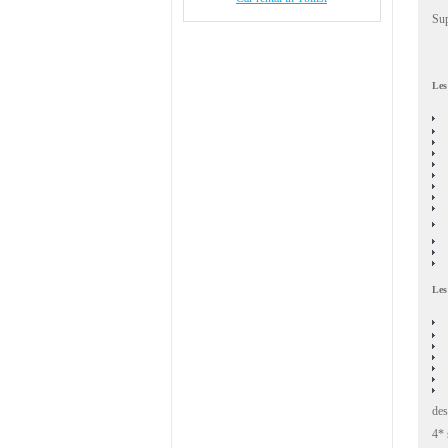
Sup
Les
Les
des
4* 