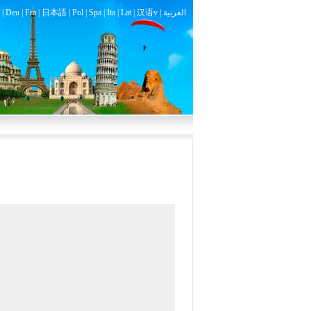
|
Deu
|
Fra
|
日本語
|
Pol
|
Spa
|
Ita
|
Lat
|
汉语v |
العربية