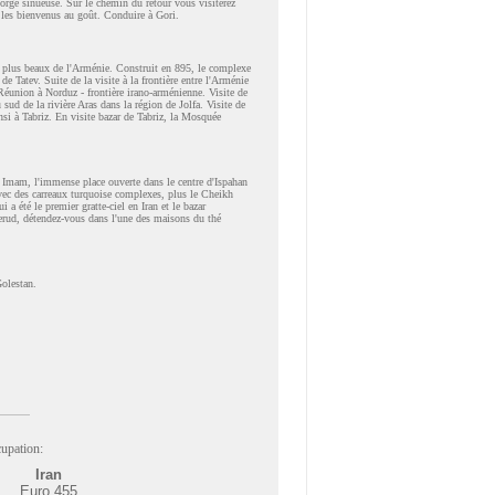
orge sinueuse. Sur le chemin du retour vous visiterez
s les bienvenus au goût. Conduire à Gori.
s plus beaux de l'Arménie. Construit en 895, le complexe
e Tatev. Suite de la visite à la frontière entre l'Arménie
 Réunion à Norduz - frontière irano-arménienne. Visite de
sud de la rivière Aras dans la région de Jolfa. Visite de
nsi à Tabriz. En visite bazar de Tabriz, la Mosquée
s Imam, l'immense place ouverte dans le centre d'Ispahan
vec des carreaux turquoise complexes, plus le Cheikh
 été le premier gratte-ciel en Iran et le bazar
derud, détendez-vous dans l'une des maisons du thé
Golestan.
upation:
Iran
Euro 455