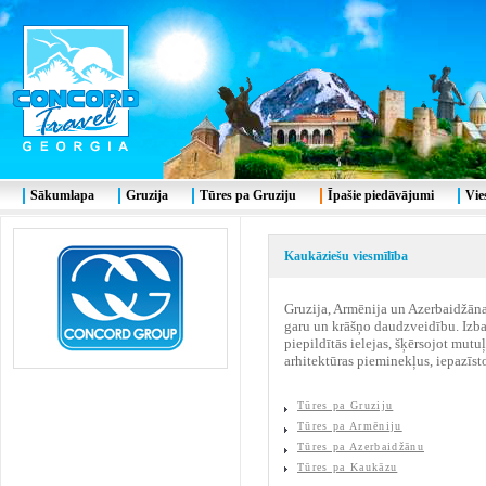
Sākumlapa
Gruzija
Tūres pa Gruziju
Īpašie piedāvājumi
Vie
Kaukāziešu viesmīlība
Gruzija, Armēnija un Azerbaidžāna.
garu un krāšņo daudzveidību. Izbau
piepildītās ielejas, šķērsojot mut
arhitektūras pieminekļus, iepazīst
Tūres pa Gruziju
Tūres pa Armēniju
Tūres pa Azerbaidžānu
Tūres pa Kaukāzu