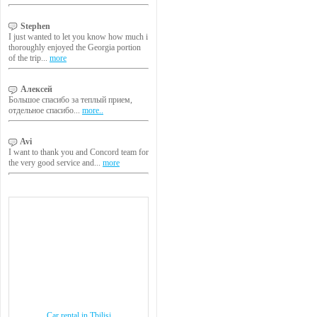
Stephen
I just wanted to let you know how much i
thoroughly enjoyed the Georgia portion
of the trip...
more
Алексей
Большое спасибо за теплый прием,
отдельное спасибо...
more..
Avi
I want to thank you and Concord team for
the very good service and...
more
Car rental in Tbilisi