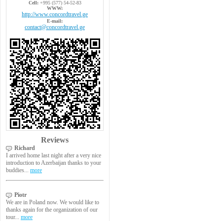
Cell:
+995 (577) 54-52-83
WWW:
http://www.concordtravel.ge
E-mail:
contact@concordtravel.ge
Reviews
Richard
I arrived home last night after a very nice
introduction to Azerbaijan thanks to your
buddies...
more
Piotr
We are in Poland now. We would like to
thanks again for the organization of our
tour...
more