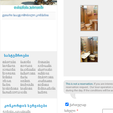
დასვენება უცხოეთში
თარი საავტომობილო კომპანია
სასტუმროები
თბილისი
ბათუმი
ქუთაისი
სიღნაღი
თელავი
გურჯაანი
გუდაური
ბაკურიანი
ახალციხ
ე
ზუგდიდი
ბაზალეთი
ყაზბეგი
ნუნისი
რაჭ
ა
ქობულეთი
ურეკი
გონიო
კვარიათი
ჩაქვი
ბორჯომი
თუშეთი
ხევსურეთი
სვანეთი
შემოგარენი
ნაფარეული
ცემი
სარფი
ქართულად
კონკორდის სერვისები
სახელი:
*
ტურები კავკასიაში