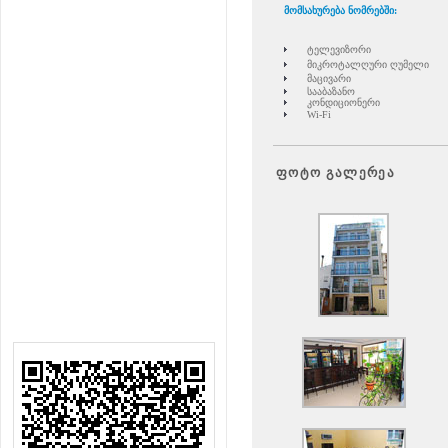
მომსახურება ნომრებში:
ტელევიზორი
მიკროტალღური ღუმელი
მაცივარი
სააბაზანო
კონდიციონერი
Wi-Fi
ფოტო გალერეა