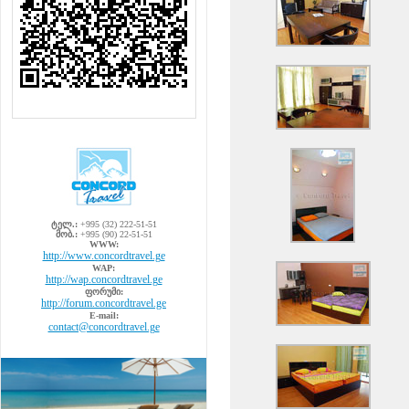
ტელ.:
+995 (32) 222-51-51
მობ.:
+995 (90) 22-51-51
WWW:
http://www.concordtravel.ge
WAP:
http://wap.concordtravel.ge
ფორუმი:
http://forum.concordtravel.ge
E-mail:
contact@concordtravel.ge