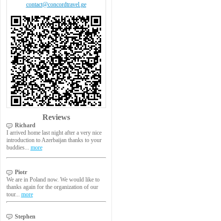
contact@concordtravel.ge
Reviews
Richard
I arrived home last night after a very nice
introduction to Azerbaijan thanks to your
buddies...
more
Piotr
We are in Poland now. We would like to
thanks again for the organization of our
tour...
more
Stephen