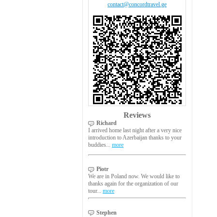
contact@concordtravel.ge
Reviews
Richard
I arrived home last night after a very nice
introduction to Azerbaijan thanks to your
buddies...
more
Piotr
We are in Poland now. We would like to
thanks again for the organization of our
tour...
more
Stephen