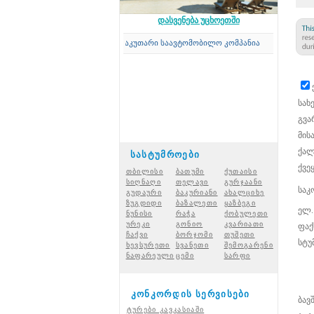
დასვენება უცხოეთში
Concord Travel
-ის საკუთარი საავტომობილო კომპანია
სახ
გვა
მის
ქალ
სასტუმროები
ქვეყ
თბილისი
ბათუმი
ქუთაისი
სიღნაღი
თელავი
გურჯაანი
საკ
გუდაური
ბაკურიანი
ახალციხ
ე
ზუგდიდი
ბაზალეთი
ყაზბეგი
ელ.
ნუნისი
რაჭ
ა
ქობულეთი
ურეკი
გონიო
კვარიათი
ფაქ
ჩაქვი
ბორჯომი
თუშეთი
სტუ
ხევსურეთი
სვანეთი
შემოგარენი
ნაფარეული
ცემი
სარფი
კონკორდის სერვისები
ბავშ
ტურები კავკასიაში