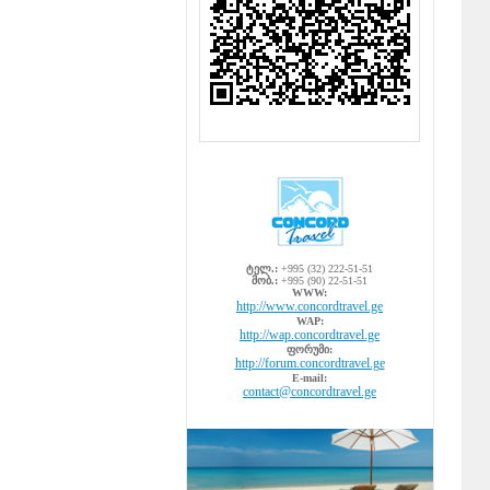
ტელ.:
+995 (32) 222-51-51
მობ.:
+995 (90) 22-51-51
WWW:
http://www.concordtravel.ge
WAP:
http://wap.concordtravel.ge
ფორუმი:
http://forum.concordtravel.ge
E-mail:
contact@concordtravel.ge