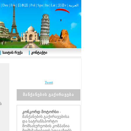
|
Deu
|
Fra
|
日本語
|
Pol
|
Spa
|
Ita
|
Lat
|
汉语v |
العربية
საიტის რუქა
კონტაქტი
Tweet
მანქანების გაქირავება
ს
კონკორდ მოტორსი
-
მანქანების გაქირავებისა
და სატრანსპორტო
მომსახურეობის კომპანია
მომხმარებელს სთავაზობს