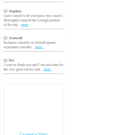
Stephen
I just wanted to let you know how much i
thoroughly enjoyed the Georgia portion
of the trip...
more
Алексей
Большое спасибо за теплый прием,
отдельное спасибо...
more..
Avi
I want to thank you and Concord team for
the very good service and...
more
Car rental in Tbilisi