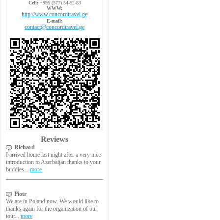
Cell:
+995 (577) 54-52-83
WWW:
http://www.concordtravel.ge
E-mail:
contact@concordtravel.ge
Reviews
Richard
I arrived home last night after a very nice
introduction to Azerbaijan thanks to your
buddies...
more
Piotr
We are in Poland now. We would like to
thanks again for the organization of our
tour...
more