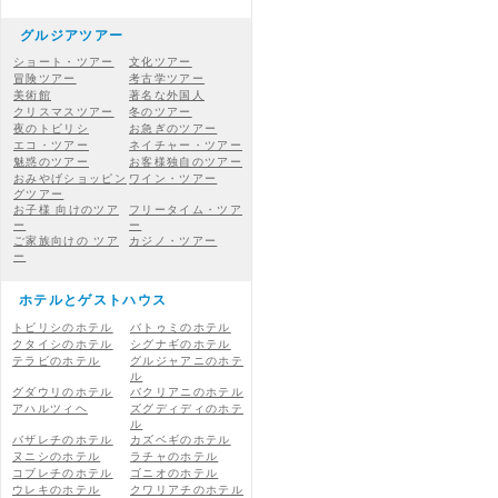
グルジアツアー
ショート・ツアー
文化ツアー
冒険ツアー
考古学ツアー
美術館
著名な外国人
クリスマスツアー
冬のツアー
夜のトビリシ
お急ぎのツアー
エコ・ツアー
ネイチャー・ツアー
魅惑のツアー
お客様独自のツアー
おみやげショッピン
ワイン・ツアー
グツアー
お子様 向けのツア
フリータイム・ツア
ー
ー
ご家族向けの ツア
カジノ・ツアー
ー
ホテルとゲストハウス
トビリシのホテル
バトゥミのホテル
クタイシのホテル
シグナギのホテル
テラビのホテル
グルジャアニのホテ
ル
グダウリのホテル
バクリアニのホテル
アハルツィヘ
ズグディディのホテ
ル
バザレチのホテル
カズベギのホテル
ヌニシのホテル
ラチャのホテル
コブレチのホテル
ゴニオのホテル
ウレキのホテル
クワリアチのホテル