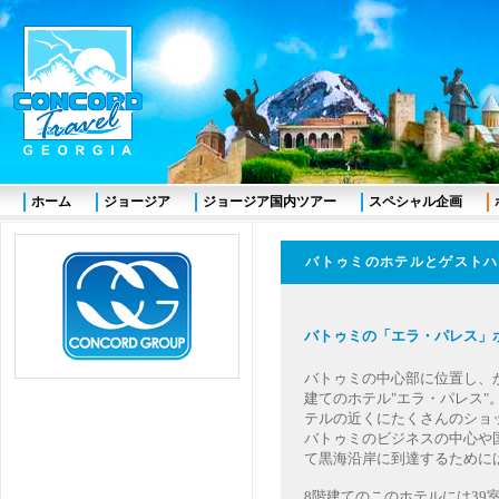
ホーム
ジョージア
ジョージア国内ツアー
スペシャル企画
バトゥミのホテルとゲス
バトゥミの「エラ・パレス
バトゥミの中心部に位置し、
建てのホテル"エラ・パレス
テルの近くにたくさんのショ
バトゥミのビジネスの中心や
て黒海沿岸に到達するために
8階建てのこのホテルには39