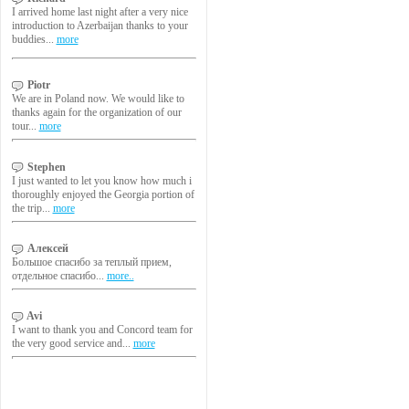
I arrived home last night after a very nice
introduction to Azerbaijan thanks to your
buddies...
more
Piotr
We are in Poland now. We would like to
thanks again for the organization of our
tour...
more
Stephen
I just wanted to let you know how much i
thoroughly enjoyed the Georgia portion of
the trip...
more
Алексей
Большое спасибо за теплый прием,
отдельное спасибо...
more..
Avi
I want to thank you and Concord team for
the very good service and...
more