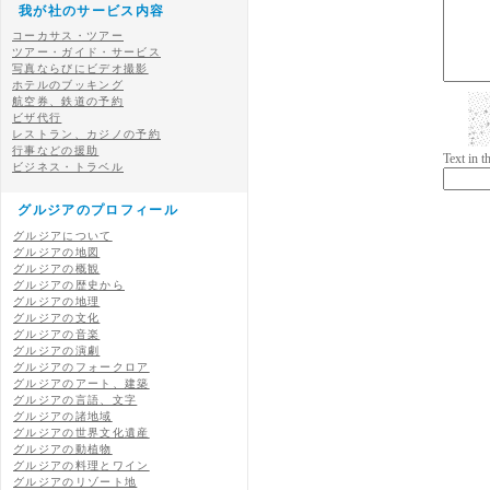
我が社のサービス内容
コーカサス・ツアー
ツアー・ガイド・サービス
写真ならびにビデオ撮影
ホテルのブッキング
航空券、鉄道の予約
ビザ代行
レストラン、カジノの予約
行事などの援助
Text in 
ビジネス・トラベル
グルジアのプロフィール
グルジアについて
グルジアの地図
グルジアの概観
グルジアの歴史から
グルジアの地理
グルジアの文化
グルジアの音楽
グルジアの演劇
グルジアのフォークロア
グルジアのアート、建築
グルジアの言語、文字
グルジアの諸地域
グルジアの世界文化遺産
グルジアの動植物
グルジアの料理とワイン
グルジアのリゾート地