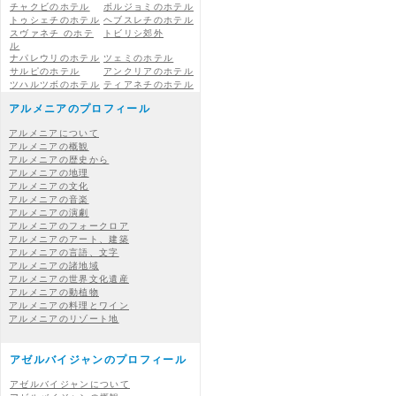
チャクビのホテル
ボルジョミのホテル
トゥシェチのホテル
ヘブスレチのホテル
スヴァネチ のホテ
トビリシ郊外
ル
ナパレウリのホテル
ツェミのホテル
サルピのホテル
アンクリアのホテル
ツハルツボのホテル
ティアネチのホテル
アルメニアのプロフィール
アルメニアについて
アルメニアの概観
アルメニアの歴史から
アルメニアの地理
アルメニアの文化
アルメニアの音楽
アルメニアの演劇
アルメニアのフォークロア
アルメニアのアート、建築
アルメニアの言語、文字
アルメニアの諸地域
アルメニアの世界文化遺産
アルメニアの動植物
アルメニアの料理とワイン
アルメニアのリゾート地
アゼルバイジャンのプロフィール
アゼルバイジャンについて