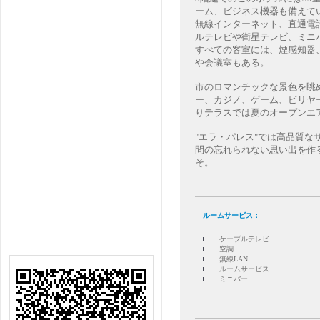
ーム、ビジネス機器も備えて
無線インターネット、直通電
ルテレビや衛星テレビ、ミニ
すべての客室には、煙感知器
や会議室もある。
市のロマンチックな景色を眺
ー、カジノ、ゲーム、ビリヤ
りテラスでは夏のオープンエ
"エラ・パレス"では高品質
問の忘れられない思い出を作
そ。
ルームサービス：
ケーブルテレビ
空調
無線LAN
ルームサービス
ミニバー