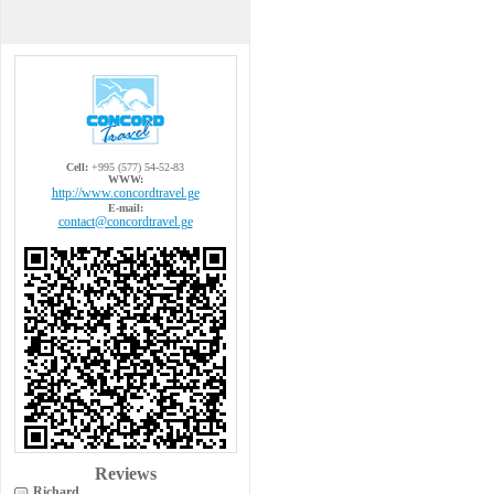
Cell:
+995 (577) 54-52-83
WWW:
http://www.concordtravel.ge
E-mail:
contact@concordtravel.ge
Reviews
Richard