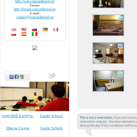
http://wap.concordtravel.ge
Forum:
http://forum.concordtravel.ge
E-mail:
contact@concordtravel.ge
გიდების სკოლა
,
Guide School
Школа Гидов
Guide Schule