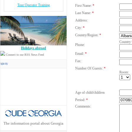
Tour Operator Training
First Name:
*
Last Name:
*
Address:
City:
*
Country/Region:
*
Country
Phone:
Holidays abroad
Email:
*
Connect to our RSS News Feed
Fax:
Concord Travel
has its own Transport Company
Number Of Guests:
*
Room:
Age of child/children
Period:
*
Comments:
The information portal about Georgia