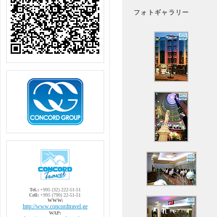
フォトギャラリー
Tel.:
+995 (32) 222-51-51
Cell:
+995 (790) 22-51-51
WWW:
http://www.concordtravel.ge
WAP: