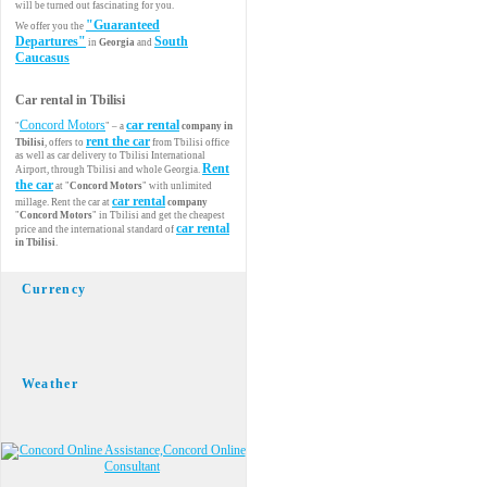
will be turned out fascinating for you.
"Guaranteed
We offer you the
Departures"
South
in
Georgia
and
Caucasus
Car rental in Tbilisi
Concord Motors
car rental
"
" – a
company in
rent the car
Tbilisi
, offers to
from Tbilisi office
as well as car delivery to Tbilisi International
Rent
Airport, through Tbilisi and whole Georgia.
the car
at "
Concord Motors
" with unlimited
car rental
millage. Rent the car at
company
"
Concord Motors
" in Tbilisi and get the cheapest
car rental
price and the international standard of
in Tbilisi
.
Currency
Weather