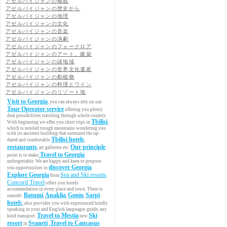
アゼルバイジャンの概観
アゼルバイジャンの歴史から
アゼルバイジャンの地理
アゼルバイジャンの文化
アゼルバイジャンの音楽
アゼルバイジャンの演劇
アゼルバイジャンのフォークロア
アゼルバイジャンのアート、建築
アゼルバイジャンの諸地域
アゼルバイジャンの世界文化遺産
アゼルバイジャンの動植物
アゼルバイジャンの料理とワイン
アゼルバイジャンのリゾート地
Visit to Georgia
, you can always rely on our
Tour Operator service
offering you plenty
deal possibilities traveling through whole country.
Tbilisi
With beginning we offer you short trips in
,
which is nestled trough mountains wondering you
with its ancients building that surround the up-
Tbilisi hotels
dated and comfortable
,
restaurants
Our principle
, art galleries etc.
Travel to Georgia
point is to make
unforgettable. We are happy and keen to propose
discover Georgia
you opportunities to
.
Explore Georgia
Sea and Ski resorts
from
.
Concord Travel
offers you hotels
accommodation in every place and town. There is
Batumi
Anaklia
Gonio
Sarpi
seaside:
,
,
,
hotel
s
, also provides you with experienced briefly
speaking in your and English languages guide, any
Travel to Mestia
Ski
kind transport.
new
resort
Svaneti
Travel to Caucasus
in
.