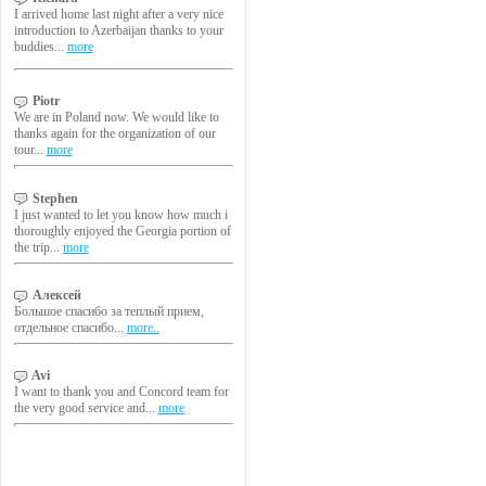
I arrived home last night after a very nice
introduction to Azerbaijan thanks to your
buddies...
more
Piotr
We are in Poland now. We would like to
thanks again for the organization of our
tour...
more
Stephen
I just wanted to let you know how much i
thoroughly enjoyed the Georgia portion of
the trip...
more
Алексей
Большое спасибо за теплый прием,
отдельное спасибо...
more..
Avi
I want to thank you and Concord team for
the very good service and...
more