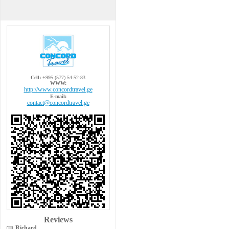
Cell:
+995 (577) 54-52-83
WWW:
http://www.concordtravel.ge
E-mail:
contact@concordtravel.ge
Reviews
Richard