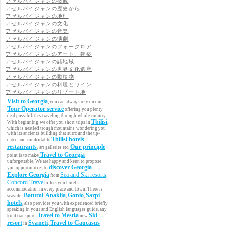
アゼルバイジャンの概観
アゼルバイジャンの歴史から
アゼルバイジャンの地理
アゼルバイジャンの文化
アゼルバイジャンの音楽
アゼルバイジャンの演劇
アゼルバイジャンのフォークロア
アゼルバイジャンのアート、建築
アゼルバイジャンの諸地域
アゼルバイジャンの世界文化遺産
アゼルバイジャンの動植物
アゼルバイジャンの料理とワイン
アゼルバイジャンのリゾート地
Visit to Georgia
, you can always rely on our
Tour Operator service
offering you plenty
deal possibilities traveling through whole country.
Tbilisi
With beginning we offer you short trips in
,
which is nestled trough mountains wondering you
with its ancients building that surround the up-
Tbilisi hotels
dated and comfortable
,
restaurants
Our principle
, art galleries etc.
Travel to Georgia
point is to make
unforgettable. We are happy and keen to propose
discover Georgia
you opportunities to
.
Explore Georgia
Sea and Ski resorts
from
.
Concord Travel
offers you hotels
accommodation in every place and town. There is
Batumi
Anaklia
Gonio
Sarpi
seaside:
,
,
,
hotel
s
, also provides you with experienced briefly
speaking in your and English languages guide, any
Travel to Mestia
Ski
kind transport.
new
resort
Svaneti
Travel to Caucasus
in
.