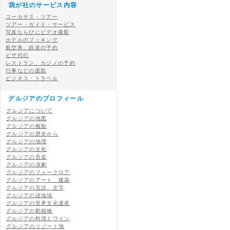
我が社のサービス内容
コーカサス・ツアー
ツアー・ガイド・サービス
写真ならびにビデオ撮影
ホテルのブッキング
航空券、鉄道の予約
ビザ代行
レストラン、カジノの予約
行事などの援助
ビジネス・トラベル
グルジアのプロフィール
グルジアについて
グルジアの地図
グルジアの概観
グルジアの歴史から
グルジアの地理
グルジアの文化
グルジアの音楽
グルジアの演劇
グルジアのフォークロア
グルジアのアート、建築
グルジアの言語、文字
グルジアの諸地域
グルジアの世界文化遺産
グルジアの動植物
グルジアの料理とワイン
グルジアのリゾート地