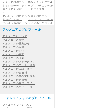
チャクビのホテル
ボルジョミのホテル
トゥシェチのホテル
ヘブスレチのホテル
スヴァネチ のホテ
トビリシ郊外
ル
ナパレウリのホテル
ツェミのホテル
サルピのホテル
アンクリアのホテル
ツハルツボのホテル
ティアネチのホテル
アルメニアのプロフィール
アルメニアについて
アルメニアの概観
アルメニアの歴史から
アルメニアの地理
アルメニアの文化
アルメニアの音楽
アルメニアの演劇
アルメニアのフォークロア
アルメニアのアート、建築
アルメニアの言語、文字
アルメニアの諸地域
アルメニアの世界文化遺産
アルメニアの動植物
アルメニアの料理とワイン
アルメニアのリゾート地
アゼルバイジャンのプロフィール
アゼルバイジャンについて