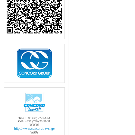
Tel.:
+995 (32) 222-51-51
Cell:
+995 (790) 22-51-51
WWW:
http://www.concordtravel.ge
WAP: