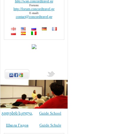
http://wap.concordtravel.ge
Forum:
http://forum.concordtravel.ge
E-mail:
contact@concordtravel.ge
გიდების სკოლა
,
Guide School
Школа Гидов
Guide Schule