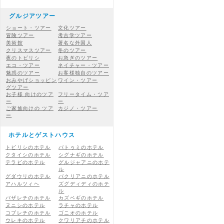
グルジアツアー
ショート・ツアー
文化ツアー
冒険ツアー
考古学ツアー
美術館
著名な外国人
クリスマスツアー
冬のツアー
夜のトビリシ
お急ぎのツアー
エコ・ツアー
ネイチャー・ツアー
魅惑のツアー
お客様独自のツアー
おみやげショッピン
ワイン・ツアー
グツアー
お子様 向けのツア
フリータイム・ツア
ー
ー
ご家族向けの ツア
カジノ・ツアー
ー
ホテルとゲストハウス
トビリシのホテル
バトゥミのホテル
クタイシのホテル
シグナギのホテル
テラビのホテル
グルジャアニのホテ
ル
グダウリのホテル
バクリアニのホテル
アハルツィヘ
ズグディディのホテ
ル
バザレチのホテル
カズベギのホテル
ヌニシのホテル
ラチャのホテル
コブレチのホテル
ゴニオのホテル
ウレキのホテル
クワリアチのホテル