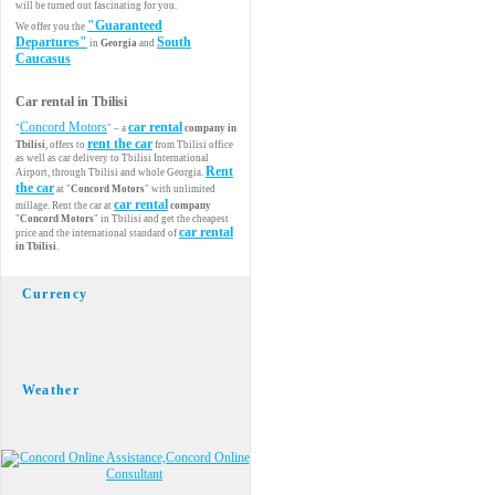
will be turned out fascinating for you.
"Guaranteed
We offer you the
Departures"
South
in
Georgia
and
Caucasus
Car rental in Tbilisi
Concord Motors
car rental
"
" – a
company in
rent the car
Tbilisi
, offers to
from Tbilisi office
as well as car delivery to Tbilisi International
Rent
Airport, through Tbilisi and whole Georgia.
the car
at "
Concord Motors
" with unlimited
car rental
millage. Rent the car at
company
"
Concord Motors
" in Tbilisi and get the cheapest
car rental
price and the international standard of
in Tbilisi
.
Currency
Weather