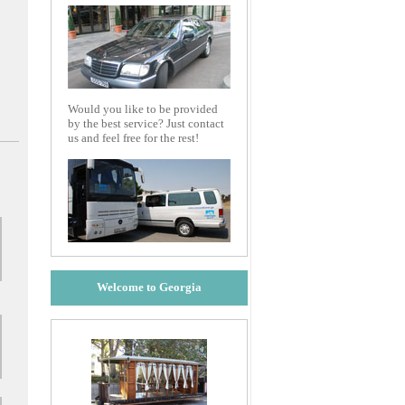
Would you like to be provided
by the best service? Just contact
us and feel free for the rest!
Welcome to Georgia