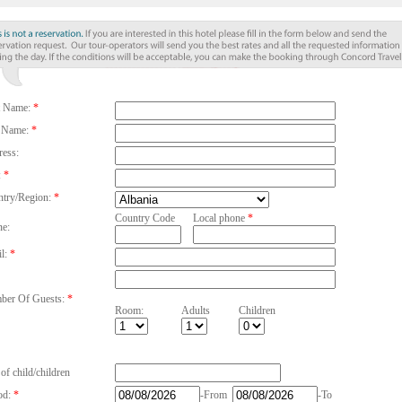
t Name:
*
 Name:
*
ess:
:
*
try/Region:
*
Country Code
Local phone
*
e:
l:
*
er Of Guests:
*
Room:
Adults
Children
of child/children
od:
*
-From
-To