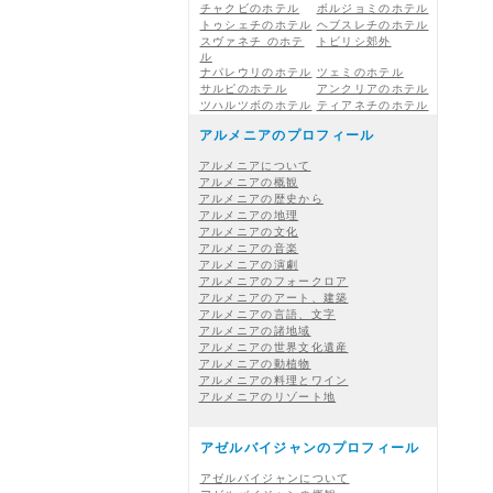
チャクビのホテル
ボルジョミのホテル
トゥシェチのホテル
ヘブスレチのホテル
スヴァネチ のホテ
トビリシ郊外
ル
ナパレウリのホテル
ツェミのホテル
サルピのホテル
アンクリアのホテル
ツハルツボのホテル
ティアネチのホテル
アルメニアのプロフィール
アルメニアについて
アルメニアの概観
アルメニアの歴史から
アルメニアの地理
アルメニアの文化
アルメニアの音楽
アルメニアの演劇
アルメニアのフォークロア
アルメニアのアート、建築
アルメニアの言語、文字
アルメニアの諸地域
アルメニアの世界文化遺産
アルメニアの動植物
アルメニアの料理とワイン
アルメニアのリゾート地
アゼルバイジャンのプロフィール
アゼルバイジャンについて