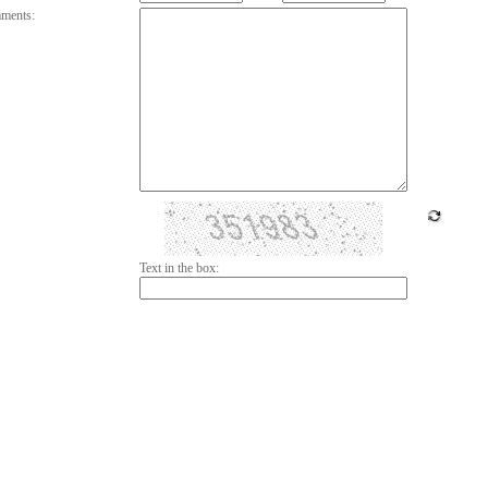
ments:
Text in the box: