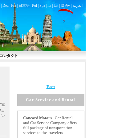
|
Deu
|
Fra
|
日本語
|
Pol
|
Spa
|
Ita
|
Lat
|
汉语v |
العربية
コンタクト
Tweet
Car Service and Rental
客室
やヨ
ラン
Concord
Motors
- Car Rental
and Car Service Company offers
full package of transportation
services to the travelers.