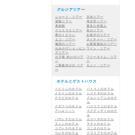
グルジアツアー
ショート・ツアー
文化ツアー
冒険ツアー
考古学ツアー
美術館
著名な外国人
クリスマスツアー
冬のツアー
夜のトビリシ
お急ぎのツアー
エコ・ツアー
ネイチャー・ツアー
魅惑のツアー
お客様独自のツアー
おみやげショッピン
ワイン・ツアー
グツアー
お子様 向けのツア
フリータイム・ツア
ー
ー
ご家族向けの ツア
カジノ・ツアー
ー
ホテルとゲストハウス
トビリシのホテル
バトゥミのホテル
クタイシのホテル
シグナギのホテル
テラビのホテル
グルジャアニのホテ
ル
グダウリのホテル
バクリアニのホテル
アハルツィヘ
ズグディディのホテ
ル
バザレチのホテル
カズベギのホテル
ヌニシのホテル
ラチャのホテル
コブレチのホテル
ゴニオのホテル
ウレキのホテル
クワリアチのホテル