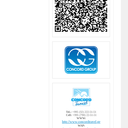
Tel.:
+995 (32) 222-51-51
Cell:
+995 (790) 22-51-51
WWW:
http://www.concordtravel.ge
WAP: