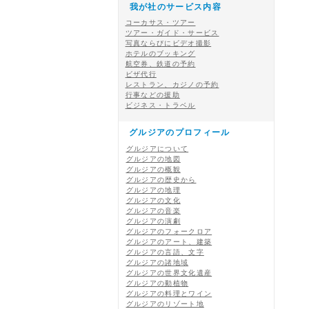
我が社のサービス内容
コーカサス・ツアー
ツアー・ガイド・サービス
写真ならびにビデオ撮影
ホテルのブッキング
航空券、鉄道の予約
ビザ代行
レストラン、カジノの予約
行事などの援助
ビジネス・トラベル
グルジアのプロフィール
グルジアについて
グルジアの地図
グルジアの概観
グルジアの歴史から
グルジアの地理
グルジアの文化
グルジアの音楽
グルジアの演劇
グルジアのフォークロア
グルジアのアート、建築
グルジアの言語、文字
グルジアの諸地域
グルジアの世界文化遺産
グルジアの動植物
グルジアの料理とワイン
グルジアのリゾート地