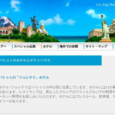
Geo
|
Eng
|
Rus
ツアー
スペシャル企画
ホテル
海外での休暇
サイト・マップ
バトゥミのホテルとゲストハウス
バトゥミの「ツェレテリ」ホテル
ホテル "ツェレテリは"バトゥミの中心部に位置しています。ホテルには12の
があります。レストランでは、異なったグルジアのワインとグルジアの料理
ーロッパ料理がお楽しみいただけます。ホテルにはプレスルーム、駐車場、
ドリーがあります。