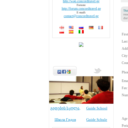
http://wap.concordtravel.ge
Forum:
http://forum.concordtravel.ge
E-mail:
contact@concordtravel.ge
Firs
Last
Addr
City
Coun
Phon
Emai
Fax:
Numb
გიდების სკოლა
,
Guide School
Age 
Школа Гидов
Guide Schule
Peri