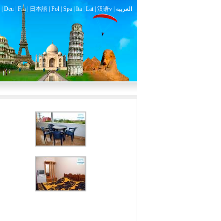
|
Deu
|
Fra
|
日本語
|
Pol
|
Spa
|
Ita
|
Lat
|
汉语v |
العربية