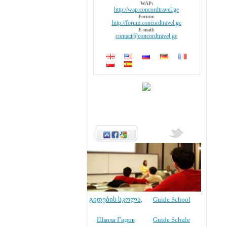
WAP:
http://wap.concordtravel.ge
Forum:
http://forum.concordtravel.ge
E-mail:
contact@concordtravel.ge
გიდების სკოლა
,
Guide School
Школа Гидов
Guide Schule