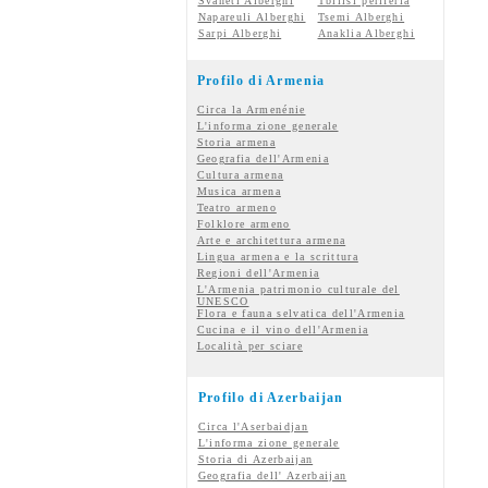
Svaneti Alberghi
Tbilisi periferia
Napareuli Alberghi
Tsemi Alberghi
Sarpi Alberghi
Anaklia Alberghi
Profilo di Armenia
Circa la Armenénie
L'informa zione generale
Storia armena
Geografia dell'Armenia
Cultura armena
Musica armena
Teatro armeno
Folklore armeno
Arte e architettura armena
Lingua armena e la scrittura
Regioni dell'Armenia
L'Armenia patrimonio culturale del
UNESCO
Flora e fauna selvatica dell'Armenia
Cucina e il vino dell'Armenia
Località per sciare
Profilo di Azerbaijan
Circa l'Aserbaidjan
L'informa zione generale
Storia di Azerbaijan
Geografia dell' Azerbaijan