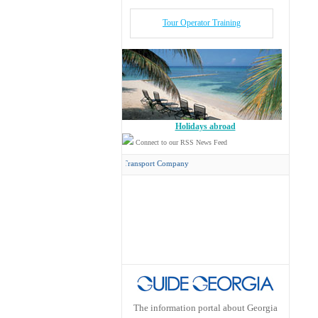
Tour Operator Training
Holidays abroad
Connect to our RSS News Feed
ncord Travel
has its own Transport Company
The information portal about Georgia