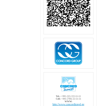
Tel.:
+995 (32) 222-51-51
Cell:
+995 (790) 22-51-51
WWW:
http://www.concordtravel.ge