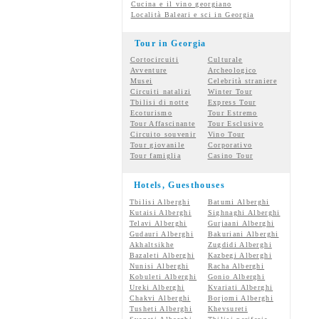
Cucina e il vino georgiano
Località Baleari e sci in Georgia
Tour in Georgia
Cortocircuiti
Culturale
Avventure
Archeologico
Musei
Celebrità straniere
Circuiti natalizi
Winter Tour
Tbilisi di notte
Express Tour
Ecoturismo
Tour Estremo
Tour Affascinante
Tour Esclusivo
Circuito souvenir
Vino Tour
Tour giovanile
Corporativo
Tour famiglia
Casino Tour
Hotels, Guesthouses
Tbilisi Alberghi
Batumi Alberghi
Kutaisi Alberghi
Sighnaghi Alberghi
Telavi Alberghi
Gurjaani Alberghi
Gudauri Alberghi
Bakuriani Alberghi
Akhaltsikhe
Zugdidi Alberghi
Bazaleti Alberghi
Kazbegi Alberghi
Nunisi Alberghi
Racha Alberghi
Kobuleti Alberghi
Gonio Alberghi
Ureki Alberghi
Kvariati Alberghi
Chakvi Alberghi
Borjomi Alberghi
Tusheti Alberghi
Khevsureti