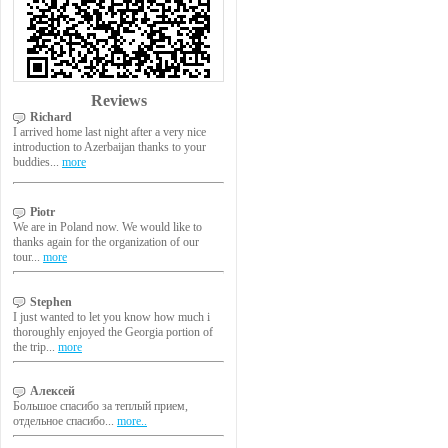
Reviews
Richard
I arrived home last night after a very nice
introduction to Azerbaijan thanks to your
buddies...
more
Piotr
We are in Poland now. We would like to
thanks again for the organization of our
tour...
more
Stephen
I just wanted to let you know how much i
thoroughly enjoyed the Georgia portion of
the trip...
more
Алексей
Большое спасибо за теплый прием,
отдельное спасибо...
more..