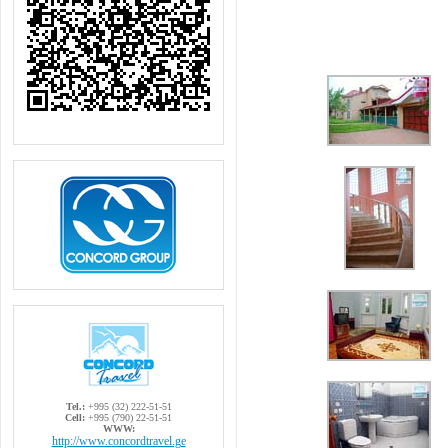
Tel.:
+995 (32) 222-51-51
Cell:
+995 (790) 22-51-51
WWW:
http://www.concordtravel.ge