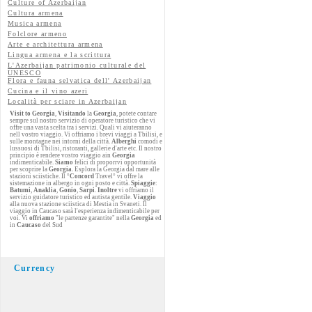
Culture of Azerbaijan
Cultura armena
Musica armena
Folclore armeno
Arte e architettura armena
Lingua armena e la scrittura
L'Azerbaijan patrimonio culturale del
UNESCO
Flora e fauna selvatica dell' Azerbaijan
Cucina e il vino azeri
Località per sciare in Azerbaijan
Visit to Georgia
,
Visitando
la
Georgia
, potete contare
sempre sul nostro servizio di operatore turistico che vi
offre una vasta scelta tra i servizi. Quali vi aiuteranno
nell vostro viaggio. Vi offriamo i brevi viaggi a Tbilisi, e
sulle montagne nei intorni della città.
Alberghi
comodi e
lussuosi di Tbilisi, ristoranti, gallerie d'arte etc. Il nostro
principio è rendere vostro viaggio ain
Georgia
indimenticabile.
Siamo
felici di proporrvi opportunità
per scoprire la
Georgia
. Esplora la Georgia dal mare alle
stazioni sciistiche. Il °
Concord
Travel° vi offre la
sistemazione in albergo in ogni posto e città.
Spiaggie
:
Batumi
,
Anaklia
,
Gonio
,
Sarpi
.
Inoltre
vi offriamo il
servizio guidatore turistico ed autista gentile.
Viaggio
alla nuova stazione sciistica di Mestia in Svaneti. Il
viaggio in Caucaso sarà l'esperienza indimenticabile per
voi. Vi
offriamo
"le partenze garantite" nella
Georgia
ed
in
Caucaso
del Sud
Currency