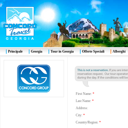
Principale
Georgia
Tour in Georgia
Offerte Speciali
Alberghi
First Name:
*
Last Name:
*
Address:
City:
*
Country/Region:
*