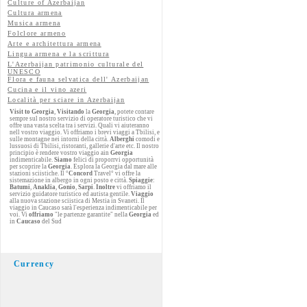
Culture of Azerbaijan
Cultura armena
Musica armena
Folclore armeno
Arte e architettura armena
Lingua armena e la scrittura
L'Azerbaijan patrimonio culturale del
UNESCO
Flora e fauna selvatica dell' Azerbaijan
Cucina e il vino azeri
Località per sciare in Azerbaijan
Visit to Georgia
,
Visitando
la
Georgia
, potete contare
sempre sul nostro servizio di operatore turistico che vi
offre una vasta scelta tra i servizi. Quali vi aiuteranno
nell vostro viaggio. Vi offriamo i brevi viaggi a Tbilisi, e
sulle montagne nei intorni della città.
Alberghi
comodi e
lussuosi di Tbilisi, ristoranti, gallerie d'arte etc. Il nostro
principio è rendere vostro viaggio ain
Georgia
indimenticabile.
Siamo
felici di proporrvi opportunità
per scoprire la
Georgia
. Esplora la Georgia dal mare alle
stazioni sciistiche. Il °
Concord
Travel° vi offre la
sistemazione in albergo in ogni posto e città.
Spiaggie
:
Batumi
,
Anaklia
,
Gonio
,
Sarpi
.
Inoltre
vi offriamo il
servizio guidatore turistico ed autista gentile.
Viaggio
alla nuova stazione sciistica di Mestia in Svaneti. Il
viaggio in Caucaso sarà l'esperienza indimenticabile per
voi. Vi
offriamo
"le partenze garantite" nella
Georgia
ed
in
Caucaso
del Sud
Currency