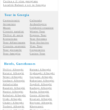
Cucina e il vino georgiano
Località Baleari e sci in Georgia
Tour in Georgia
Cortocircuiti
Culturale
Avventure
Archeologico
Musei
Celebrità straniere
Circuiti natalizi
Winter Tour
Tbilisi di notte
Express Tour
Ecoturismo
Tour Estremo
Tour Affascinante
Tour Esclusivo
Circuito souvenir
Vino Tour
Tour giovanile
Corporativo
Tour famiglia
Casino Tour
Hotels, Guesthouses
Tbilisi Alberghi
Batumi Alberghi
Kutaisi Alberghi
Sighnaghi Alberghi
Telavi Alberghi
Gurjaani Alberghi
Gudauri Alberghi
Bakuriani Alberghi
Akhaltsikhe
Zugdidi Alberghi
Bazaleti Alberghi
Kazbegi Alberghi
Nunisi Alberghi
Racha Alberghi
Kobuleti Alberghi
Gonio Alberghi
Ureki Alberghi
Kvariati Alberghi
Chakvi Alberghi
Borjomi Alberghi
Tusheti Alberghi
Khevsureti