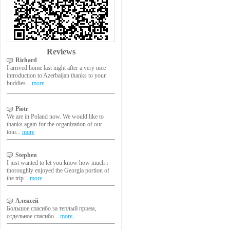
Reviews
Richard
I arrived home last night after a very nice
introduction to Azerbaijan thanks to your
buddies...
more
Piotr
We are in Poland now. We would like to
thanks again for the organization of our
tour...
more
Stephen
I just wanted to let you know how much i
thoroughly enjoyed the Georgia portion of
the trip...
more
Алексей
Большое спасибо за теплый прием,
отдельное спасибо...
more..