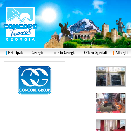
Principale
Georgia
Tour in Georgia
Offerte Speciali
Alberghi