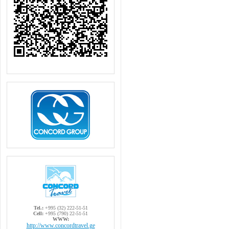
Tel.:
+995 (32) 222-51-51
Cell:
+995 (790) 22-51-51
WWW:
http://www.concordtravel.ge