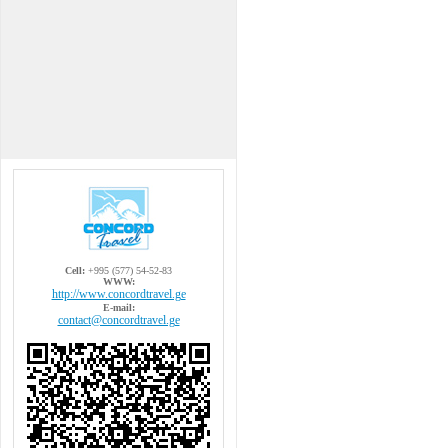
Cell:
+995 (577) 54-52-83
WWW:
http://www.concordtravel.ge
E-mail:
contact@concordtravel.ge