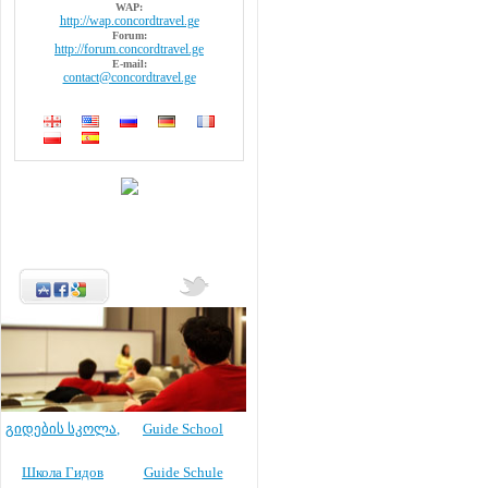
WAP:
http://wap.concordtravel.ge
Forum:
http://forum.concordtravel.ge
E-mail:
contact@concordtravel.ge
გიდების სკოლა
,
Guide School
Школа Гидов
Guide Schule