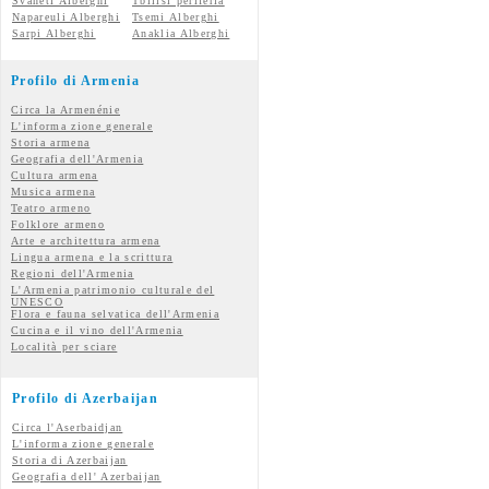
Svaneti Alberghi
Tbilisi periferia
Napareuli Alberghi
Tsemi Alberghi
Sarpi Alberghi
Anaklia Alberghi
Profilo di Armenia
Circa la Armenénie
L'informa zione generale
Storia armena
Geografia dell'Armenia
Cultura armena
Musica armena
Teatro armeno
Folklore armeno
Arte e architettura armena
Lingua armena e la scrittura
Regioni dell'Armenia
L'Armenia patrimonio culturale del
UNESCO
Flora e fauna selvatica dell'Armenia
Cucina e il vino dell'Armenia
Località per sciare
Profilo di Azerbaijan
Circa l'Aserbaidjan
L'informa zione generale
Storia di Azerbaijan
Geografia dell' Azerbaijan