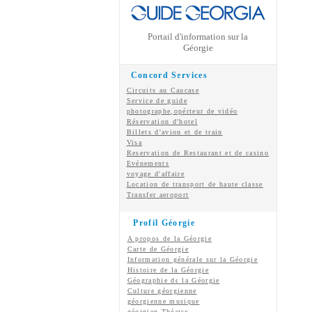
Portail d'information sur la
Géorgie
Concord Services
Circuits au Caucase
Service de guide
photographe,opérteur de vidéo
Réservation d'hotel
Billets d'avion et de train
Visa
Reservation de Restaurant et de casino
Evénements
voyage d'affaire
Location de transport de haute classe
Transfer aeroport
Profil Géorgie
A propos de la Géorgie
Carte de Géorgie
Information générale sur la Géorgie
Histoire de la Géorgie
Géographie de la Géorgie
Culture géorgienne
géorgienne
musique
géorgien
Théatre