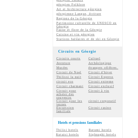
géorgien
Folklore
Art et Architecture géorgien
géorgienne
Langue, écriture
Regions de la Géorgie
Patrimoine culturelle de UNESCO en
Géorgie
Faune et flore de la Géorgie
Cuisine et vin géorgien
Stations baléaires et de ski en Géorgie
Circuits en Géorgie
Circuits courts
Cultuel
Aventure
Archéologique
Musées
étrangers célèbres.
Circuit de Noel
Circuit d'hiver
Tbilissi la nuit
Circuit Express
circuit eco
Circuit extreme
Circuit charmant
Circuit exclusif
Circuit pour
Circuit à vin
acheter des
souvenirs
Circuit pour les
circuit corporatif
jeunes
Excurssion
Circuit casino
familiale
Hotels et pensions familiales
Tbilisi hotels
Batumi hotels
Kutaisi hotels
Sighnaghi hotels