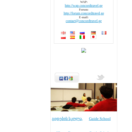
WAP:
http://wap.concordtravel.ge
Forum:
http://forum.concordtravel.ge
E-mail:
contact@concordtravel.ge
გიდების სკოლა
,
Guide School