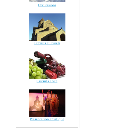
Excurssions
Circuits culturels
Circuits à vin
Présentation artistique