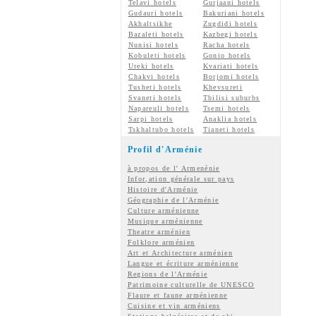
Telavi hotels
Gurjaani hotels
Gudauri hotels
Bakuriani hotels
Akhaltsikhe
Zugdidi hotels
Bazaleti hotels
Kazbegi hotels
Nunisi hotels
Racha hotels
Kobuleti hotels
Gonio hotels
Ureki hotels
Kvariati hotels
Chakvi hotels
Borjomi hotels
Tusheti hotels
Khevsureti
Svaneti hotels
Tbilisi suburbs
Napareuli hotels
Tsemi hotels
Sarpi hotels
Anaklia hotels
Tskhaltubo hotels
Tianeti hotels
Profil d'Arménie
à propos de l' Armenénie
Infor,ation générale sur pays
Histoire d'Arménie
Géographie de l'Arménie
Culture arménienne
Musique arménienne
Theatre arménien
Folklore arménien
Art et Architecture arménien
Langue et écriture arménienne
Regions de l'Arménie
Patrimoine culturelle de UNESCO
Flaure et faune arménienne
Cuisine et vin arméniens