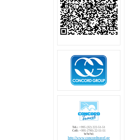
Tel.:
+995 (32) 222-51-51
Cell:
+995 (790) 22-51-51
WWW:
http://www.concordtravel.ge