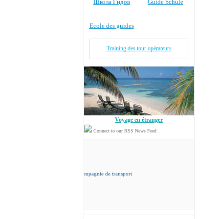
Школа Гидов
Guide Schule
Ecole des guides
Training des tour opérateurs
Voyage en étranger
Connect to our RSS News Feed
cord Travel
sa propre compagnie de transport