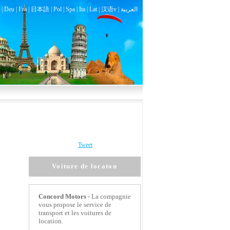
|
Deu
|
Fra
|
日本語
|
Pol
|
Spa
|
Ita
|
Lat
|
汉语v |
العربية
Tweet
Voiture de locaton
Concord Motors
- La compagnie
vous propose le service de
transport et les voitures de
location.