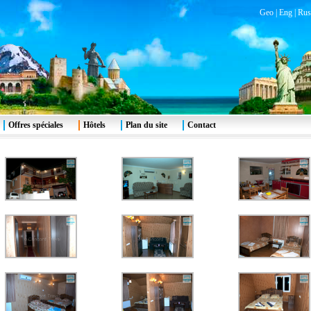
Geo
|
Eng
|
Rus
Offres spéciales
Hôtels
Plan du site
Contact