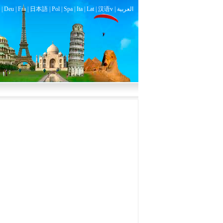
|
Deu
|
Fra
|
日本語
|
Pol
|
Spa
|
Ita
|
Lat
|
汉语v |
العربية