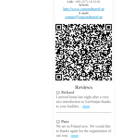
Cell:
+995 (577) 54-52-83
WWW:
http://www.concordtravel.ge
E-mail:
contact@concordtravel.ge
Reviews
Richard
I arrived home last night after a very
nice introduction to Azerbaijan thanks
to your buddies...
more
Piotr
We are in Poland now. We would like
to thanks again for the organization of
our tour...
more